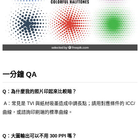
一分鐘 QA
Q：為什麼我的照片印起來比較暗？
 A：常見是 TVI 與紙材吸墨造成中調長點；請用對應條件的 ICC/
曲線，或諮詢印刷端的標準曲線。
Q：大圖輸出可以不用 300 PPI 嗎？