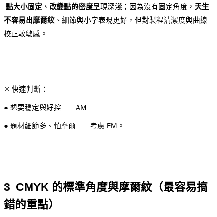
點大小固定、改變點的密度
呈現深淺；因為沒有固定角度，
天生
不容易出摩爾紋
、細節與小字表現更好，但對製程清潔度與曲線
校正較敏感。
✳️ 快速判斷：
● 想要穩定與好控——AM
● 題材細節多、怕摩爾——考慮 FM。
3  CMYK 的標準角度與摩爾紋（最容易搞
錯的重點）