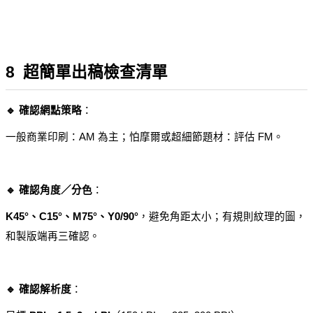
8  超簡單出稿檢查清單
🔹 確認網點策略
：
一般商業印刷：AM 為主；怕摩爾或超細節題材：評估 FM。
🔹 確認角度／分色
：
K45°、C15°、M75°、Y0/90°
，避免角距太小；有規則紋理的圖，
和製版端再三確認。
🔹 確認解析度
：