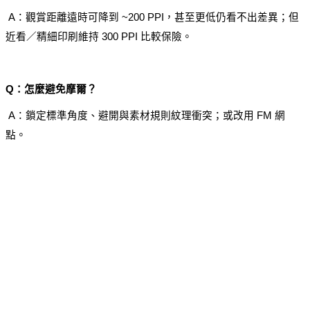
 A：觀賞距離遠時可降到 ~200 PPI，甚至更低仍看不出差異；但
近看／精細印刷維持 300 PPI 比較保險。
Q：怎麼避免摩爾？
 A：鎖定標準角度、避開與素材規則紋理衝突；或改用 FM 網
點。