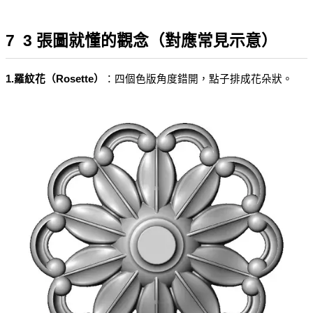
7  3 張圖就懂的觀念（對應常見示意）
1.羅紋花（Rosette）
：四個色版角度錯開，點子排成花朵狀。