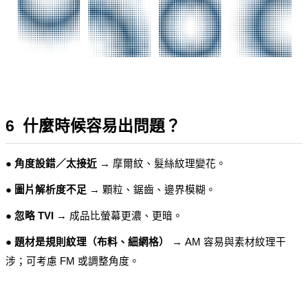
6  什麼時候容易出問題？
● 角度設錯／太接近
 → 摩爾紋、髮絲紋理變花。
● 圖片解析度不足
 → 顆粒、鋸齒、邊界模糊。
● 忽略 TVI
 → 成品比螢幕更濃、更暗。
● 題材是規則紋理（布料、細網格）
 → AM 容易與素材紋理干
涉；可考慮 FM 或調整角度。