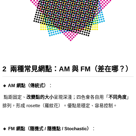
2  兩種常見網點：AM 與 FM（差在哪？）
🔹 AM 網點（傳統式）
：
 點距固定、
改變點的大小
呈現深淺；四色會各自用「
不同角度
」
排列，形成 rosette（羅紋花）。優點是穩定、容易控制。
🔹 FM 網點（隨機式 / 隨機點 / Stochastic）
：