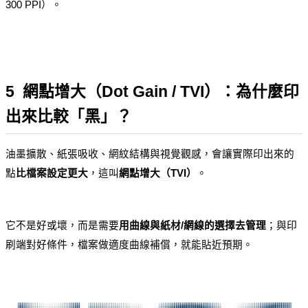
300 PPI）。
5  網點增大（Dot Gain / TVI）：為什麼印
出來比較「黑」？
油墨擴散、紙張吸收、網紋結構與視覺觀感，會讓實際印出來的
點
比檔案設定更大
，這叫
網點增大（TVI）
。
它不是好或壞，而是需要
用曲線與紙材/網線的選擇去管理
；與印
刷端對好條件，檔案做適度曲線補償，就能貼近預期。