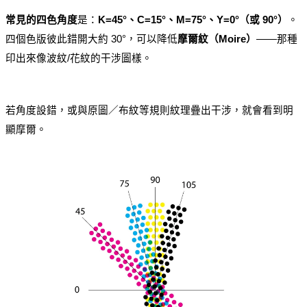
常見的四色角度
是：
K=45°、C=15°、M=75°、Y=0°（或 90°）
。
四個色版彼此錯開大約 30°，可以降低
摩爾紋（Moire）
——那種
印出來像波紋/花紋的干涉圖樣。
若角度設錯，或與原圖／布紋等規則紋理疊出干涉，就會看到明
顯摩爾。