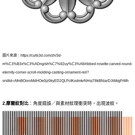
圖片來源：https://cults3d.com/zh/3d-
m%C3%B3x%C3%ADng/sh%C7%92uy%C3%A8/ribbed-rosette-carved-round-
eternity-corner-scroll-molding-casting-ornament-reli?
srsltid=AfmBOoroMdHOe0jz0kyED2QLPctKodmkrNHoj78kBNiarDJiiMqjFrMh
2.摩爾紋對比
：角度錯誤／與素材紋理衝突時，出現波紋。