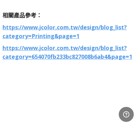
相關產品參考：
https://www.jcolor.com.tw/design/blog_list?
category=Printing&page=1
https://www.jcolor.com.tw/design/blog_list?
category=654070fb233bc827008b6ab4&page=1