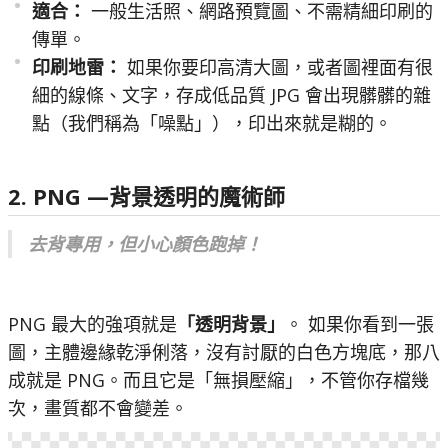
適合：
一般生活照、網路預覽圖、不需精細印刷的
傳單。
印刷地雷：
如果你要印高清大圖，或者圖裡面有很
細的線條、文字，存成低品質 JPG 會出現髒髒的雜
點（我們稱為「噪點」），印出來就是糊的。
2. PNG —背景透明的魔術師
去背專用，但小心顏色跑掉！
PNG 最大的強項就是
「透明背景」
。 如果你看到一張
圖，主體邊緣乾淨俐落，沒有討厭的白色方塊底，那八
成就是 PNG。而且它是「無損壓縮」，不管你存檔幾
次，畫質都不會變差。