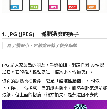
1. JPG (JPEG) －減肥過度的瘦子
為了檔案小，它偷偷丟掉了很多細節
JPG 是大家最熟的朋友，手機拍照、網路抓圖 99% 都
是它。它的最大優點就是「檔案小、傳輸快」。
但它的缺點也很致命：
它是「破壞性壓縮」
。 想像一
下，你把一張揉成一團的紙再攤平，雖然看起來還是那
張紙，但上面的摺痕（細節損失）是永遠回不去的。