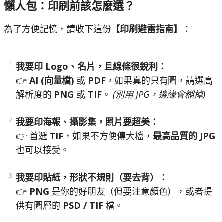
懶人包：印刷前該怎麼選？
為了方便記憶，請收下這份
【印刷避雷指南】
：
我要印 Logo、名片，且線條很銳利：
👉
AI (向量檔)
或
PDF
，如果真的只有圖，請選高
解析度的
PNG
或
TIF
。
(別用 JPG，邊緣會糊掉)
我要印海報、攝影集，照片要超美：
👉 首選
TIF
，如果不方便傳大檔，
最高品質的 JPG
也可以接受。
我要印貼紙，形狀不規則（要去背）：
👉
PNG
是你的好朋友（但要注意顏色），或者提
供有圖層的
PSD / TIF
檔。