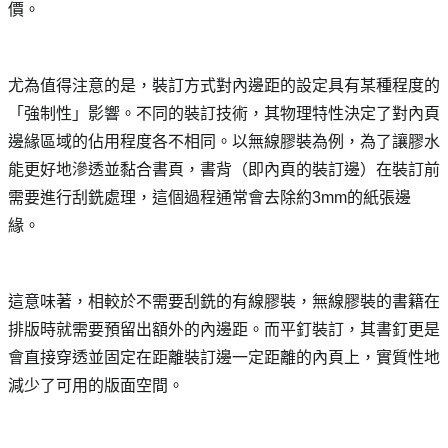
價。
尤為值得注意的是，裝訂方式對內邊距的設定具有某種程度的
「強制性」影響。不同的裝訂技術，其物理特性決定了對內頁
邊緣區域的佔用程度各不相同。以無線膠裝為例，為了讓膠水
能更好地滲透並黏合書頁，書背（即內頁的裝訂邊）在裝訂前
需要進行刮銑處理，這個過程通常會去除約3mm的紙張邊
緣。
這意味著，相較於不需要刮銑的有線膠裝，無線膠裝的書籍在
排版時就需要預留出額外的內邊距。而平釘裝訂，其書釘更是
會直接穿透並固定在距離裝訂邊一定距離的內頁上，實質性地
減少了可用的版面空間。