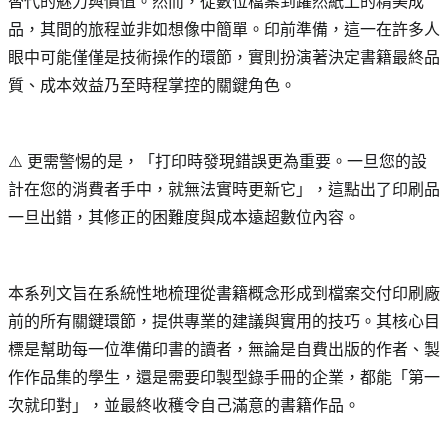
替代的魅力與價值。然而，從數位檔案到躍然紙上的精美成
品，其間的旅程並非如想像中簡單。印前準備，這一在許多人
眼中可能僅僅是技術操作的環節，實則扮演著決定書籍最終品
質、成本效益乃至時程掌控的關鍵角色。
⚠️ 更需警惕的是，「打印時發現錯誤更為重要。一旦您的設
計在您的消費者手中，就無法實時更新它」，這點出了印刷品
一旦出錯，其修正的困難度與成本遠超數位內容。
本系列文旨在系統性地梳理從書籍概念形成到檔案交付印刷廠
前的所有關鍵環節，提供專業的建議與實用的技巧。其核心目
標是幫助每一位準備印書的讀者，無論是自費出版的作者、製
作作品集的學生，還是需要印製型錄手冊的企業，都能「第一
次就印對」，並最終收穫令自己滿意的書籍作品。