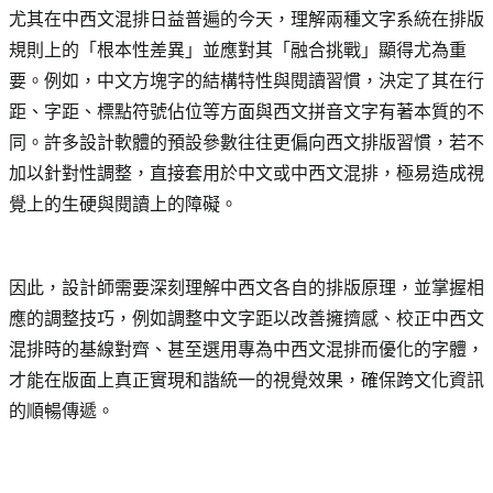
尤其在中西文混排日益普遍的今天，理解兩種文字系統在排版
規則上的「根本性差異」並應對其「融合挑戰」顯得尤為重
要。例如，中文方塊字的結構特性與閱讀習慣，決定了其在行
距、字距、標點符號佔位等方面與西文拼音文字有著本質的不
同。許多設計軟體的預設參數往往更偏向西文排版習慣，若不
加以針對性調整，直接套用於中文或中西文混排，極易造成視
覺上的生硬與閱讀上的障礙。
因此，設計師需要深刻理解中西文各自的排版原理，並掌握相
應的調整技巧，例如調整中文字距以改善擁擠感、校正中西文
混排時的基線對齊、甚至選用專為中西文混排而優化的字體，
才能在版面上真正實現和諧統一的視覺效果，確保跨文化資訊
的順暢傳遞。