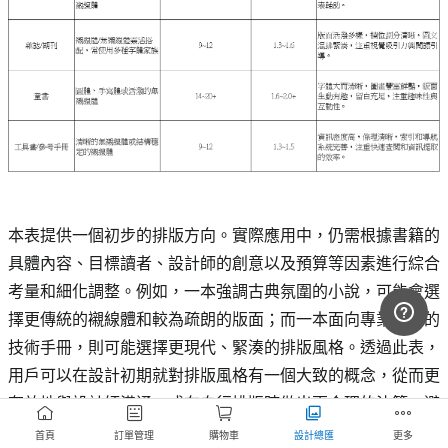
本表提供一個初步的排版方向。實際應用中，仍需根據書籍的
具體內容、目標讀者、設計師的創意以及預算等因素進行綜合
考量和細化調整。例如，一本強調古典氛圍的小說，可能會選
擇更傳統的襯線體和較為疏朗的版面；而一本面向專業人士的
技術手冊，則可能選擇更現代、緊湊的排版風格。透過此表，
用戶可以在設計初期就對排版風格有一個大致的概念，從而更
有效地與設計師溝通，或在自行排版時做出更合理的決策，避
免盲目嘗試，提高設計效率和最終成品的專業水準。
首頁
訂單管理
購物車
設計總匯
更多