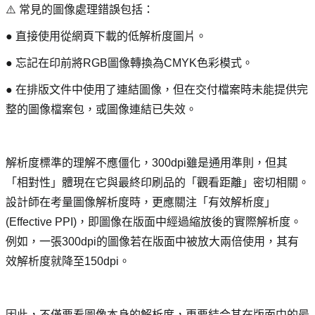
⚠️ 常見的圖像處理錯誤包括：
● 直接使用從網頁下載的低解析度圖片。
● 忘記在印前將RGB圖像轉換為CMYK色彩模式。
● 在排版文件中使用了連結圖像，但在交付檔案時未能提供完
整的圖像檔案包，或圖像連結已失效。
解析度標準的理解不應僵化，300dpi雖是通用準則，但其
「相對性」體現在它與最終印刷品的「觀看距離」密切相關。
設計師在考量圖像解析度時，更應關注「有效解析度」
(Effective PPI)，即圖像在版面中經過縮放後的實際解析度。
例如，一張300dpi的圖像若在版面中被放大兩倍使用，其有
效解析度就降至150dpi。
因此，不僅要看圖像本身的解析度，更要結合其在版面中的最