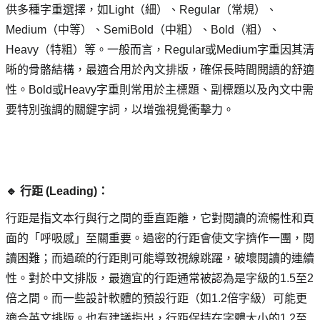
供多種字重選擇，如Light（細）、Regular（常規）、
Medium（中等）、SemiBold（中粗）、Bold（粗）、
Heavy（特粗）等。一般而言，Regular或Medium字重因其清
晰的骨骼結構，最適合用於內文排版，確保長時間閱讀的舒適
性。Bold或Heavy字重則常用於主標題、副標題以及內文中需
要特別強調的關鍵字詞，以增強視覺衝擊力。
🔹 行距 (Leading)： 
行距是指文本行與行之間的垂直距離，它對閱讀的流暢性和頁
面的「呼吸感」至關重要。過密的行距會使文字擠作一團，閱
讀困難；而過疏的行距則可能導致視線跳躍，破壞閱讀的連續
性。對於中文排版，最適宜的行距通常被認為是字級的1.5至2
倍之間。而一些設計軟體的預設行距（如1.2倍字級）可能更
適合英文排版。也有建議指出，行距保持在字體大小的1.2至