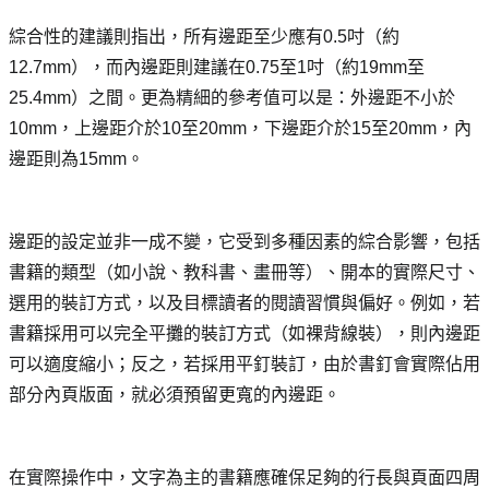
綜合性的建議則指出，所有邊距至少應有0.5吋（約
12.7mm），而內邊距則建議在0.75至1吋（約19mm至
25.4mm）之間。更為精細的參考值可以是：外邊距不小於
10mm，上邊距介於10至20mm，下邊距介於15至20mm，內
邊距則為15mm。
邊距的設定並非一成不變，它受到多種因素的綜合影響，包括
書籍的類型（如小說、教科書、畫冊等）、開本的實際尺寸、
選用的裝訂方式，以及目標讀者的閱讀習慣與偏好。例如，若
書籍採用可以完全平攤的裝訂方式（如裸背線裝），則內邊距
可以適度縮小；反之，若採用平釘裝訂，由於書釘會實際佔用
部分內頁版面，就必須預留更寬的內邊距。
在實際操作中，文字為主的書籍應確保足夠的行長與頁面四周