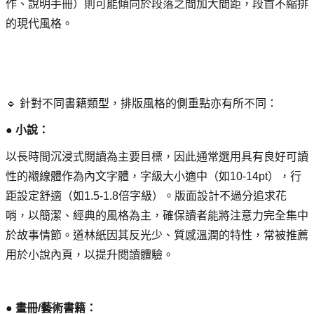
作、說明手冊）則可能傾向於段落之間加大間距，段首不縮排
的現代風格。
🔹 針對不同書籍類型，排版風格的側重點亦有所不同：
● 小說： 
以長時間沉浸式閱讀為主要目標，因此通常選用具有良好可讀
性的襯線體作為內文字體，字級大小適中（如10-14pt），行
距設定舒適（如1.5-1.8倍字級）。版面設計不過分追求花
哨，以簡潔、經典的風格為主，確保讀者能將注意力完全集中
於故事情節。道林紙因其反光少、質感溫潤的特性，常被推薦
用於小說內頁，以提升閱讀體驗。
● 畫冊/藝術書籍： 