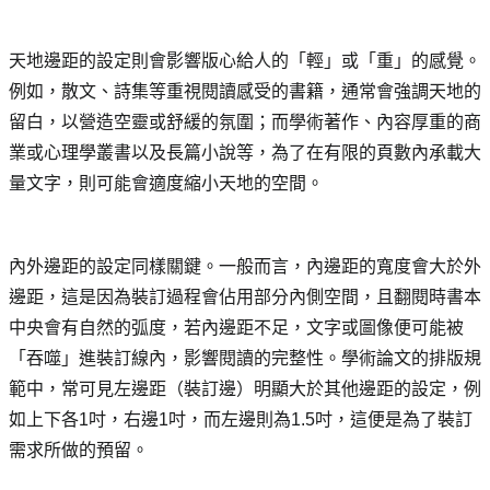
天地邊距的設定則會影響版心給人的「輕」或「重」的感覺。
例如，散文、詩集等重視閱讀感受的書籍，通常會強調天地的
留白，以營造空靈或舒緩的氛圍；而學術著作、內容厚重的商
業或心理學叢書以及長篇小說等，為了在有限的頁數內承載大
量文字，則可能會適度縮小天地的空間。
內外邊距的設定同樣關鍵。一般而言，內邊距的寬度會大於外
邊距，這是因為裝訂過程會佔用部分內側空間，且翻閱時書本
中央會有自然的弧度，若內邊距不足，文字或圖像便可能被
「吞噬」進裝訂線內，影響閱讀的完整性。學術論文的排版規
範中，常可見左邊距（裝訂邊）明顯大於其他邊距的設定，例
如上下各1吋，右邊1吋，而左邊則為1.5吋，這便是為了裝訂
需求所做的預留。