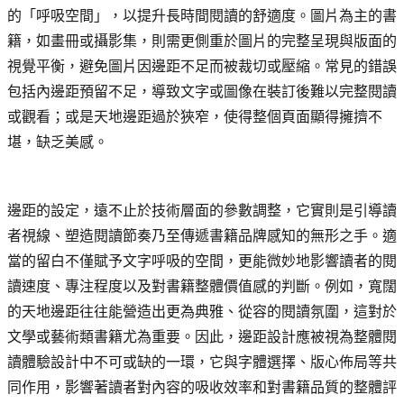
的「呼吸空間」，以提升長時間閱讀的舒適度。圖片為主的書
籍，如畫冊或攝影集，則需更側重於圖片的完整呈現與版面的
視覺平衡，避免圖片因邊距不足而被裁切或壓縮。常見的錯誤
包括內邊距預留不足，導致文字或圖像在裝訂後難以完整閱讀
或觀看；或是天地邊距過於狹窄，使得整個頁面顯得擁擠不
堪，缺乏美感。
邊距的設定，遠不止於技術層面的參數調整，它實則是引導讀
者視線、塑造閱讀節奏乃至傳遞書籍品牌感知的無形之手。適
當的留白不僅賦予文字呼吸的空間，更能微妙地影響讀者的閱
讀速度、專注程度以及對書籍整體價值感的判斷。例如，寬闊
的天地邊距往往能營造出更為典雅、從容的閱讀氛圍，這對於
文學或藝術類書籍尤為重要。因此，邊距設計應被視為整體閱
讀體驗設計中不可或缺的一環，它與字體選擇、版心佈局等共
同作用，影響著讀者對內容的吸收效率和對書籍品質的整體評