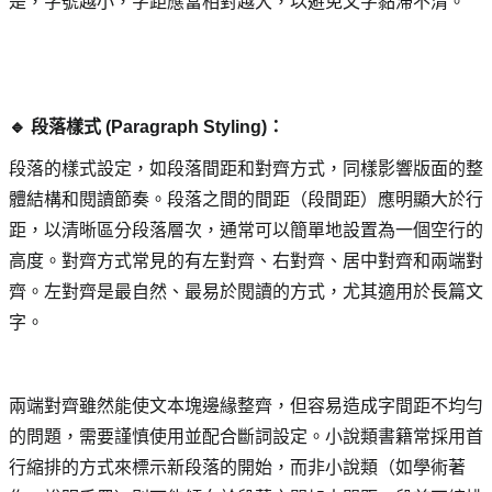
是，字號越小，字距應當相對越大，以避免文字黏滯不清。
🔹 段落樣式 (Paragraph Styling)： 
段落的樣式設定，如段落間距和對齊方式，同樣影響版面的整
體結構和閱讀節奏。段落之間的間距（段間距）應明顯大於行
距，以清晰區分段落層次，通常可以簡單地設置為一個空行的
高度。對齊方式常見的有左對齊、右對齊、居中對齊和兩端對
齊。左對齊是最自然、最易於閱讀的方式，尤其適用於長篇文
字。
兩端對齊雖然能使文本塊邊緣整齊，但容易造成字間距不均勻
的問題，需要謹慎使用並配合斷詞設定。小說類書籍常採用首
行縮排的方式來標示新段落的開始，而非小說類（如學術著