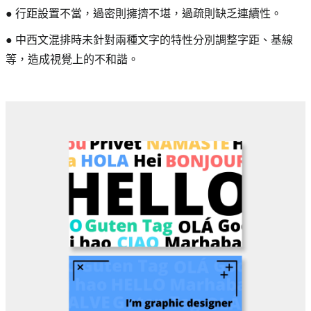
● 行距設置不當，過密則擁擠不堪，過疏則缺乏連續性。
● 中西文混排時未針對兩種文字的特性分別調整字距、基線
等，造成視覺上的不和諧。