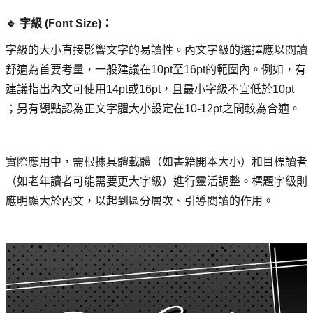
🔹 字級 (Font Size)： 
字級的大小直接影響文字的易讀性。內文字級的選擇應以閱讀
舒適為首要考量，一般建議在10pt至16pt的範圍內。例如，有
建議指出內文可使用14pt或16pt，且最小字級不宜低於10pt 
；另有觀點認為正文字體大小設定在10-12pt之間較為合適。
實際應用中，需根據具體載體（如書籍開本大小）和目標讀者
（如老年讀者可能需要更大字級）進行靈活調整。標題字級則
應明顯大於內文，以起到區分層次、引導閱讀的作用。