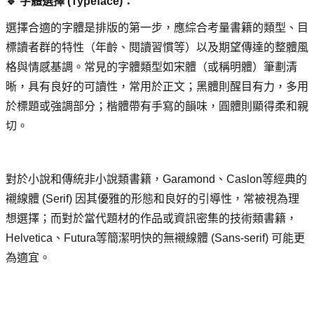
🔹 字體選擇 (Typeface)： 
選擇合適的字體是排版的第一步，應綜合考量書籍的類型、目
標讀者群的特性（年齡、閱讀習慣等）以及期望傳達的整體風
格與情感基調。常見的字體類型如宋體（或稱明體）筆劃清
晰，具有良好的可讀性，常用於正文；黑體則醒目有力，多用
於標題或強調部分；楷體帶有手寫的韻味，圓體則顯得柔和親
切。
對於小說和傳統非小說類書籍，Garamond、Caslon等經典的
襯線體 (Serif) 因其優雅的形態和良好的引導性，常被視為理
想選擇；而對於當代題材的作品或資訊密集的技術類書籍，
Helvetica、Futura等簡潔明快的無襯線體 (Sans-serif) 可能更
為適宜。