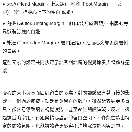
● 天頭 (Head Margin，上邊距)、地腳 (Foot Margin，下邊
距)，分別指版心上下的留白區域。
● 內邊 (Gutter/Binding Margin，訂口/裝訂線邊距)，指版心旁
靠近裝訂線的白邊。
● 外邊 (Fore-edge Margin，書口邊距)，指版心旁靠近翻書側
的白邊。
這些元素的設定共同決定了讀者閱讀時的視覺節奏與整體舒適
感。
版心的大小與頁面四周留白的多寡，對閱讀體驗有著直接的影
響。一個過於擁擠、缺乏足夠留白的版心，雖然能容納更多資
訊，卻容易導致讀者視覺疲勞，甚至產生閱讀障礙；反之，透
過適當的字距、行距與精心設計的留白空間，不僅能營造出特
定的閱讀氛圍，也能讓讀者更從容不迫地沉浸於內容之中。