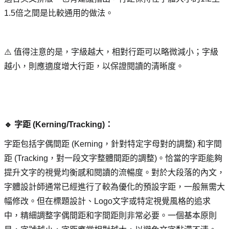
1.5倍之間是比較通用的做法。
⚠️ 值得注意的是，字級越大，相對行距可以略微減小；字級
越小，則應適度增大行距，以保證閱讀的清晰度。
🔹 字距 (Kerning/Tracking)： 
字距包括字偶間距 (Kerning，針對特定字母對的調整) 和字間
距 (Tracking，對一段文字整體間距的調整)。恰當的字距能夠
提升文字的視覺均衡感和閱讀的流暢度。對於大段落的內文，
字體設計師通常已經進行了較為優化的預設字距，一般無需大
幅修改。但在標題設計、Logo文字或特定視覺風格的追求
中，精細調整字偶間距和字間距則非常必要。一個基本原則