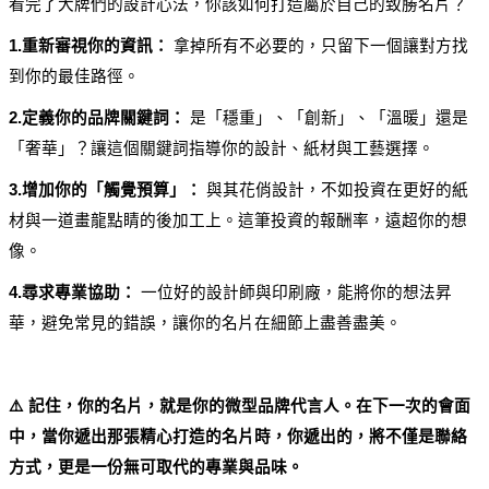
看完了大牌們的設計心法，你該如何打造屬於自己的致勝名片？
1.重新審視你的資訊：
 拿掉所有不必要的，只留下一個讓對方找
到你的最佳路徑。
2.定義你的品牌關鍵詞：
 是「穩重」、「創新」、「溫暖」還是
「奢華」？讓這個關鍵詞指導你的設計、紙材與工藝選擇。
3.增加你的「觸覺預算」：
 與其花俏設計，不如投資在更好的紙
材與一道畫龍點睛的後加工上。這筆投資的報酬率，遠超你的想
像。
4.尋求專業協助：
 一位好的設計師與印刷廠，能將你的想法昇
華，避免常見的錯誤，讓你的名片在細節上盡善盡美。
⚠️ 記住，你的名片，就是你的微型品牌代言人。在下一次的會面
中，當你遞出那張精心打造的名片時，你遞出的，將不僅是聯絡
方式，更是一份無可取代的專業與品味。