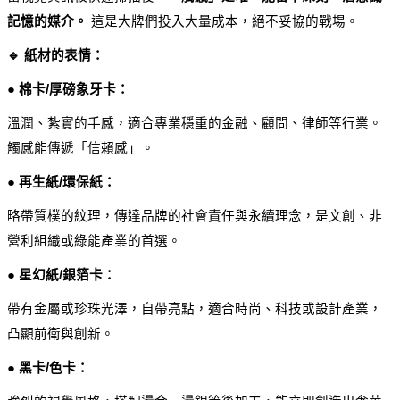
記憶的媒介。
 這是大牌們投入大量成本，絕不妥協的戰場。
🔹 紙材的表情：
● 棉卡/厚磅象牙卡：
溫潤、紮實的手感，適合專業穩重的金融、顧問、律師等行業。
觸感能傳遞「信賴感」。
● 再生紙/環保紙：
略帶質樸的紋理，傳達品牌的社會責任與永續理念，是文創、非
營利組織或綠能產業的首選。
● 星幻紙/銀箔卡：
帶有金屬或珍珠光澤，自帶亮點，適合時尚、科技或設計產業，
凸顯前衛與創新。
● 黑卡/色卡：