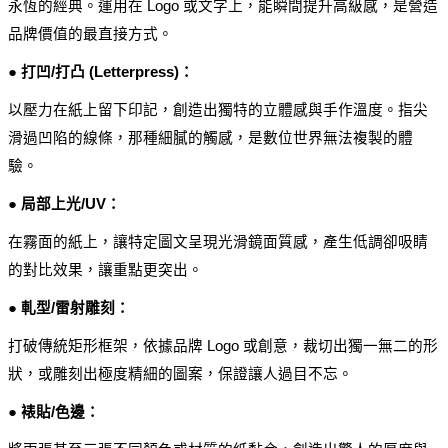
永恆的經典。運用在 Logo 或文字上，能瞬間提升高級感，是營造
品牌價值的最直接方式。
● 打凹/打凸 (Letterpress)：
以壓力在紙上留下印記，創造出獨特的立體感與手作溫度。指尖
滑過凹陷的線條，那種細膩的觸感，是數位世界無法複製的體
驗。
● 局部上光/UV：
在霧面的紙上，讓特定圖文呈現光滑鏡面質感，產生低調卻吸睛
的對比效果，讓重點更突出。
● 軋型/雷射雕刻：
打破傳統矩形框架，依據品牌 Logo 或創意，裁切出獨一無二的形
狀，或雕刻出極度精細的圖案，保證讓人過目不忘。
● 裱貼/色邊：