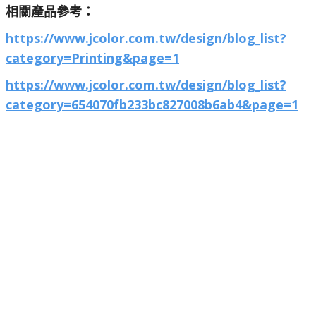
相關產品參考：
https://www.jcolor.com.tw/design/blog_list?
category=Printing&page=1
https://www.jcolor.com.tw/design/blog_list?
category=654070fb233bc827008b6ab4&page=1