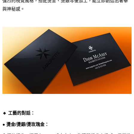
強烈的視覺風格，搭配燙金、燙銀等後加工，能立即創造出奢華
與神秘感。
🔹 工藝的對話：
● 燙金/燙銀/燙玫瑰金：