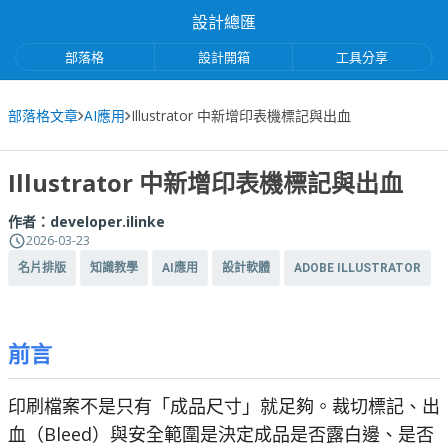
設計總匯
部落格
設計開箱
工具分享
部落格文章
AI應用
Illustrator 中新增印表機標記與出血
Illustrator 中新增印表機標記與出血
作者：
developer.ilinke
2026-03-23
名片排版
知識教學
AI應用
設計軟體
ADOBE ILLUSTRATOR
前言
印刷檔案不是只有「成品尺寸」就足夠。裁切標記、出
血（Bleed）與安全範圍是決定成品是否露白邊、是否