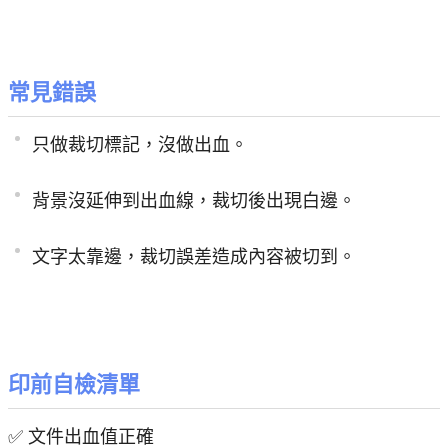
常見錯誤
只做裁切標記，沒做出血。
背景沒延伸到出血線，裁切後出現白邊。
文字太靠邊，裁切誤差造成內容被切到。
印前自檢清單
✅
文件出血值正確