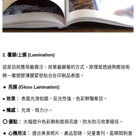
2. 覆膜/上膜 (Lamination)
這是目前應用最廣泛、效果最顯著的方式。原理是透過熱壓技術
將一層塑膠薄膜緊密貼合在印刷品表面。
🔹 亮膜 (Gloss Lamination):
● 效果：
 表面光滑如鏡，反光性強，色彩鮮豔奪目。
● 觸感：
 光滑、阻力小。
⭕ 優點：
 大幅提升色彩飽和度與亮度，防水防污效果極佳。
🔸 心機用法：
 適合美食照片、產品型錄、兒童書刊，能瞬間刺激