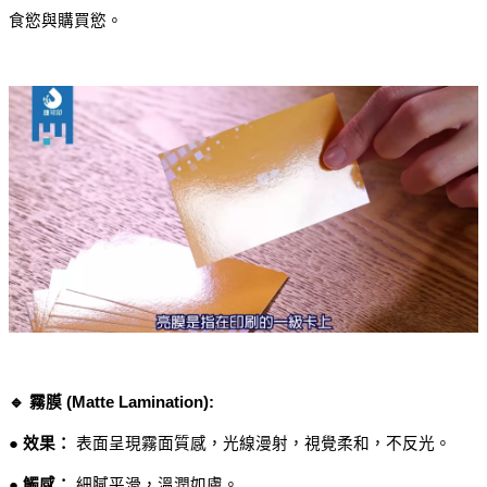
食慾與購買慾。
🔹 霧膜 (Matte Lamination):
● 效果：
 表面呈現霧面質感，光線漫射，視覺柔和，不反光。
● 觸感：
 細膩平滑，溫潤如膚。