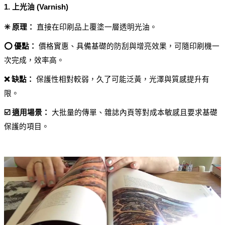
1. 上光油 (Varnish)
✳️ 原理：
 直接在印刷品上覆塗一層透明光油。
⭕ 優點：
 價格實惠、具備基礎的防刮與增亮效果，可隨印刷機一
次完成，效率高。
❌ 缺點：
 保護性相對較弱，久了可能泛黃，光澤與質感提升有
限。
☑️ 適用場景：
 大批量的傳單、雜誌內頁等對成本敏感且要求基礎
保護的項目。