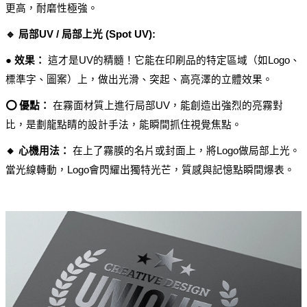
更高，耐磨性極強。
🔹 局部UV / 局部上光 (Spot UV):
● 效果：
 這才是UV的精髓！它能在印刷品的特定區域（如Logo、
標準字、圖案）上，做出光滑、突起、高亮澤的立體效果。
⭕ 優點：
 在霧面材質上進行局部UV，能創造出強烈的亮霧對
比，是劃龍點睛的設計手法，能瞬間抓住視覺焦點。
🔸 心機用法：
 在上了霧膜的名片或封面上，將Logo做局部上光。
當光線轉動，Logo會閃耀出獨特光芒，質感與記憶點瞬間爆表。