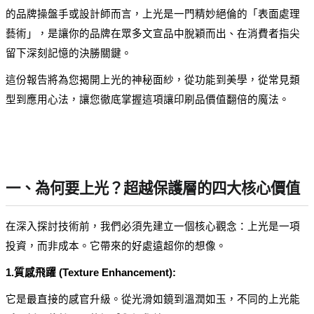
的品牌操盤手或設計師而言，上光是一門精妙絕倫的「表面處理
藝術」，是讓你的品牌在眾多文宣品中脫穎而出、在消費者指尖
留下深刻記憶的決勝關鍵。
這份報告將為您揭開上光的神秘面紗，從功能到美學，從常見類
型到應用心法，讓您徹底掌握這項讓印刷品價值翻倍的魔法。
一、為何要上光？超越保護層的四大核心價值
在深入探討技術前，我們必須先建立一個核心觀念：上光是一項
投資，而非成本。它帶來的好處遠超你的想像。
1.質感飛躍 (Texture Enhancement):
它是最直接的感官升級。從光滑如鏡到溫潤如玉，不同的上光能