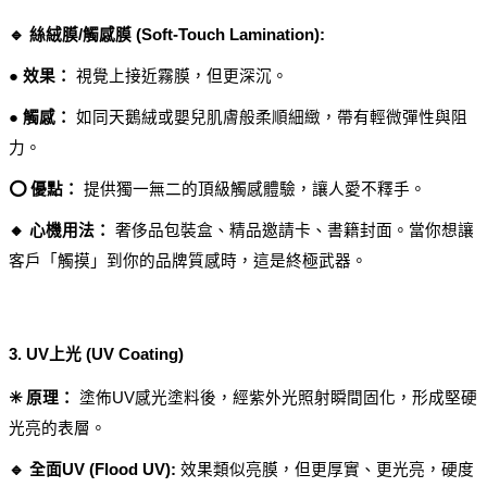
🔹 絲絨膜/觸感膜 (Soft-Touch Lamination):
● 效果：
 視覺上接近霧膜，但更深沉。
● 觸感：
 如同天鵝絨或嬰兒肌膚般柔順細緻，帶有輕微彈性與阻
力。
⭕ 優點：
 提供獨一無二的頂級觸感體驗，讓人愛不釋手。
🔸 心機用法：
 奢侈品包裝盒、精品邀請卡、書籍封面。當你想讓
客戶「觸摸」到你的品牌質感時，這是終極武器。
3. UV上光 (UV Coating)
✳️ 原理：
 塗佈UV感光塗料後，經紫外光照射瞬間固化，形成堅硬
光亮的表層。
🔹 全面UV (Flood UV):
 效果類似亮膜，但更厚實、更光亮，硬度