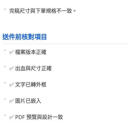
完稿尺寸與下單規格不一致。
送件前核對項目
✅
檔案版本正確
✅
出血與尺寸正確
✅
文字已轉外框
✅
圖片已嵌入
✅
PDF 預覽與設計一致