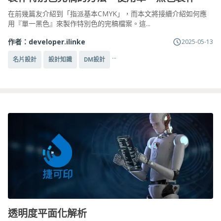
在前幾篇友介紹到「指派基本CMYK」，而本文將接續介紹如何應
用『單一黑色』來製作特別色的完稿檔案。這...
作者：
developer.ilinke
2025-05-13
...
名片設計
設計知識
DM設計
透明度平面化解析