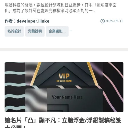
隨著科技的發展，數位設計領域也日益進步，其中「透明度平面
化」成為了設計師在處理完稿檔案時必須面對的一...
作者：
developer.ilinke
2025-05-13
...
名片設計
完稿說明
企業識別...
讓名片「凸」顯不凡：立體浮金/浮銀製稿秘笈