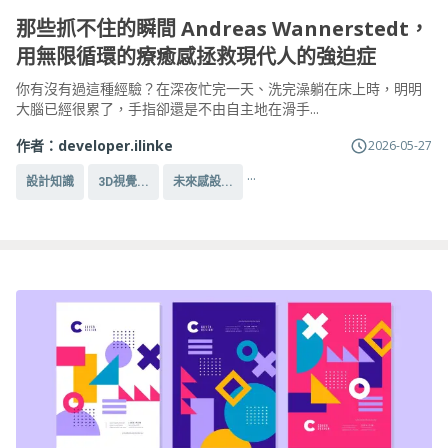
那些抓不住的瞬間 Andreas Wannerstedt，
用無限循環的療癒感拯救現代人的強迫症
你有沒有過這種經驗？在深夜忙完一天、洗完澡躺在床上時，明明
大腦已經很累了，手指卻還是不由自主地在滑手...
作者：
developer.ilinke
2026-05-27
...
設計知識
3D視覺...
未來感設...