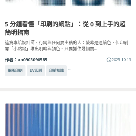
5 分鐘看懂「印刷的網點」：從 0 到上手的超
簡明指南
這篇專給設計師、行銷與任何要出稿的人：螢幕是連續色，但印刷
靠「小點點」堆出明暗與顏色。只要抓住幾個關...
作者：
aa0903090585
2025-10-13
...
網版印刷
UV印刷
印前知識