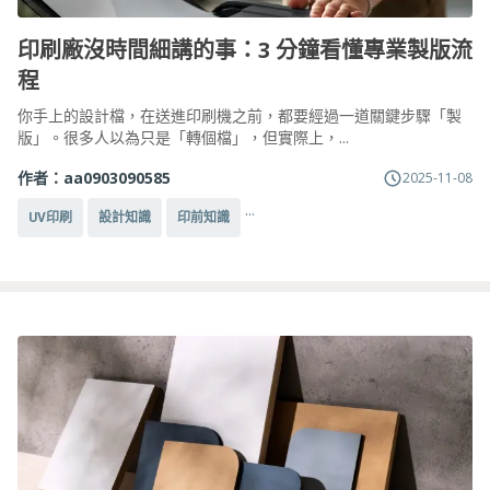
印刷廠沒時間細講的事：3 分鐘看懂專業製版流
程
你手上的設計檔，在送進印刷機之前，都要經過一道關鍵步驟「製
版」。很多人以為只是「轉個檔」，但實際上，...
作者：
aa0903090585
2025-11-08
...
UV印刷
設計知識
印前知識