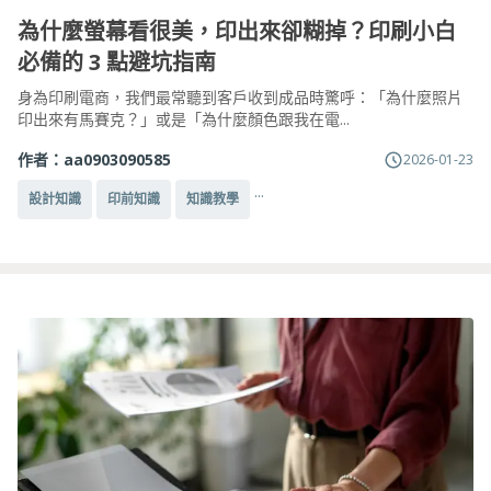
為什麼螢幕看很美，印出來卻糊掉？印刷小白
必備的 3 點避坑指南
身為印刷電商，我們最常聽到客戶收到成品時驚呼：「為什麼照片
印出來有馬賽克？」或是「為什麼顏色跟我在電...
作者：
aa0903090585
2026-01-23
...
設計知識
印前知識
知識教學