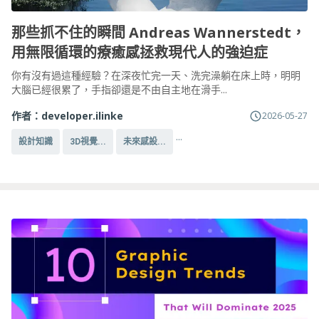
那些抓不住的瞬間 Andreas Wannerstedt，
用無限循環的療癒感拯救現代人的強迫症
你有沒有過這種經驗？在深夜忙完一天、洗完澡躺在床上時，明明
大腦已經很累了，手指卻還是不由自主地在滑手...
作者：
developer.ilinke
2026-05-27
...
設計知識
3D視覺...
未來感設...