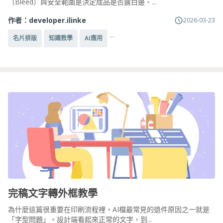
（Bleed）與安全範圍是決定成品是否露白邊、...
作者：
developer.ilinke
2026-03-23
...
名片排版
知識教學
AI應用
完稿文字轉外框教學
為什麼這篇很重要在印刷流程裡，AI檔最常見的退件原因之一就是
「字型問題」。設計端看起來正常的文字，到...