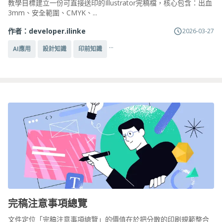
教學目標建立一份可直接送印的Illustrator完稿檔，核心包含：出血
3mm、安全範圍、CMYK、...
作者：
developer.ilinke
2026-03-27
...
AI應用
設計知識
印前知識
完稿注意事項總覽
文件定位「完稿注意事項總覽」的價值在於把分散的印刷規範整合