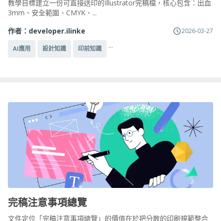
教學目標建立一份可直接送印的Illustrator完稿檔，核心包含：出血
3mm、安全範圍、CMYK、...
作者：
developer.ilinke
2026-03-27
...
AI應用
設計知識
印前知識
完稿注意事項總覽
文件定位「完稿注意事項總覽」的價值在於把分散的印刷規範整合