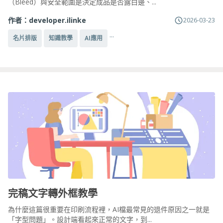
（Bleed）與安全範圍是決定成品是否露白邊、...
作者：
developer.ilinke
2026-03-23
...
名片排版
知識教學
AI應用
完稿文字轉外框教學
為什麼這篇很重要在印刷流程裡，AI檔最常見的退件原因之一就是
「字型問題」。設計端看起來正常的文字，到...