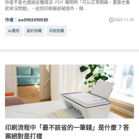
你是不是也遇過這種情況: PDF 檔明明「可以正常開啟、畫面也看
起來沒問題」，送到印刷廠卻被退件，理...
作者：
aa0903090585
2025-11-25
...
AI應用
設計知識
印前知識
印刷流程中「最不該省的一筆錢」是什麼？答
案絕對是打樣