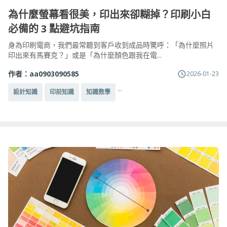
為什麼螢幕看很美，印出來卻糊掉？印刷小白
必備的 3 點避坑指南
身為印刷電商，我們最常聽到客戶收到成品時驚呼：「為什麼照片
印出來有馬賽克？」或是「為什麼顏色跟我在電...
作者：
aa0903090585
2026-01-23
...
設計知識
印前知識
知識教學