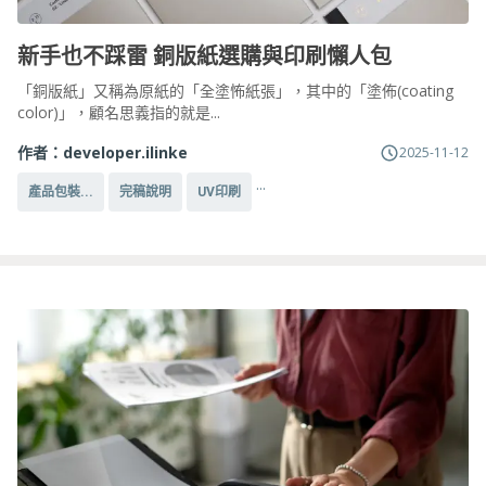
新手也不踩雷 銅版紙選購與印刷懶人包
「銅版紙」又稱為原紙的「全塗怖紙張」，其中的「塗佈(coating
color)」，顧名思義指的就是...
作者：
developer.ilinke
2025-11-12
...
產品包裝...
完稿說明
UV印刷