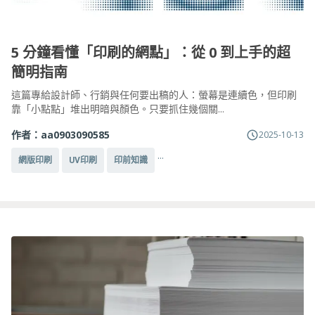
5 分鐘看懂「印刷的網點」：從 0 到上手的超
簡明指南
這篇專給設計師、行銷與任何要出稿的人：螢幕是連續色，但印刷
靠「小點點」堆出明暗與顏色。只要抓住幾個關...
作者：
aa0903090585
2025-10-13
...
網版印刷
UV印刷
印前知識