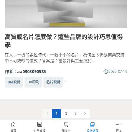
高質感名片怎麼做？這些品牌的設計巧思值得
學
在人手一機的數位時代，一張小小的名片，為何至今仍是商業交流
中不可或缺的儀式？答案是：當設計與工藝臻於...
作者：
aa0903090585
2025-07-19
...
DM設計
UV印刷
名片設計
1
2
3
首頁
訂單管理
購物車
設計總匯
更多