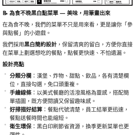
📝 為食不晚黑白點菜單 — 美味，用筆畫出來
在為食不晚，我們的菜單不只是用來看，更是讓你「參
與點餐」的小遊戲。
我們採用
黑白簡約設計
，保留清爽的留白，方便你直接
在菜單上劃選想吃的餐點，點餐更快速、不怕遺漏。
設計亮點
分類分欄
：漢堡、炸物、甜點、飲品，各有清楚欄
位，直接勾選，免口頭重複。
手繪線條
：以美式餐廳的活潑風格為靈感，搭配簡
單插圖，既方便閱讀又保留趣味感。
好掃描好結算
：餐點代號清楚，員工結單更迅速，
餐點送餐時間也能縮短。
衛生環保
：黑白印刷節省資源，換季更新菜單也更
彈性。