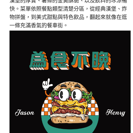
漢堡的厚實、薯條的金黃酥脆、以及飲料的冰涼暢
快。菜單依照餐點類型清楚分區，從經典漢堡、炸
物拼盤，到美式甜點與特色飲品，翻起來就像在逛
一條充滿香氣的餐車街。