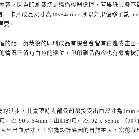
內容，因為印刷裁切是透過機器處理，若果紙張疊不
如：卡片成品尺寸為
90x54mm
，所以如果偏移了數
m
須要。
醒的話，剪裁後的印刷成品有機會會留有白邊或畫面
的情況下留有白色的邊位，但印刷品內容也有機會被
技的進步，其實現時大部公司都接受出血尺寸為
1mm
片尺寸為
90 x 54mm
，出血的尺寸為
92 x 56mm
（
90+
擴大至出血尺寸，正常為設計底圖的自然擴大，當剪裁