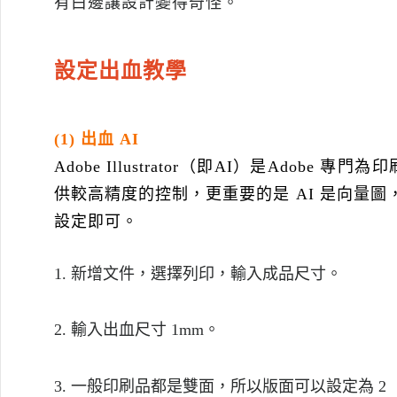
有白邊讓設計變得奇怪。
設定出血教學
(1)
出血
AI
Adobe Illustrator
（即
AI
）是
Adobe
專門為印
供較高精度的控制，更重要的是
AI
是向量圖
設定即可。
1. 新增文件，選擇列印，輸入成
品尺寸。
2. 輸入出血尺寸
1mm
。
3. 一般印刷品都是雙面，所以版面可以設定為
2