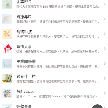
企業ESG
現代大企業高度重視 ESG 報告書與綠色採購，規劃此專區整合永續印刷需求，爭取高品質的企業長期合約。
醫療專區
針對診所、藥局、健檢中心的高頻率重複訂購需求，優先滿足功能性與作業效率，建立穩定一致的醫療專業形象。
寵物毛孩
把只存在手機裡的毛孩照片，變成看得見、摸得到的溫暖陪伴，讓日常生活與珍藏回憶都更有溫度。
婚禮大事
從第一張喜帖開始串起婚禮細節，以精緻印刷完整呈現幸福序幕，讓每個重要時刻都留下難忘回憶。
畢業開學季
青春不只存在手機裡，把回憶延伸成實體紀念品，兼顧畢業、開學與送禮需求，讓每一刻都能被長久珍藏。
觀光伴手禮
針對地方創生、農場或傳統老店轉型電商需求，從「包裝美學」到文創延伸同步升級，提升伴手禮的品牌吸引力。
網紅/Coser
適合 YouTuber、插畫家與 Podcast 創作者輕鬆推出周邊商品，以彈性客製支援粉絲經濟，無需承擔庫存壓力。
運動賽事