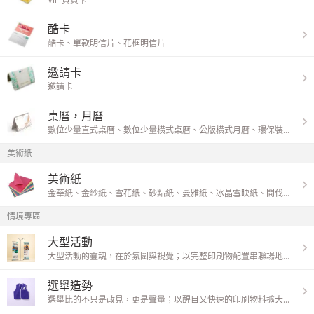
酷卡
酷卡
、
單款明信片
、
花框明信片
邀請卡
邀請卡
桌曆，月曆
數位少量直式桌曆
、
數位少量橫式桌曆
、
公版橫式月曆
、
環保裝月曆
、
美術紙
美術紙
金華紙
、
金紗紙
、
雪花紙
、
砂點紙
、
曼雅紙
、
冰晶雪映紙
、
間伐紙
、
霧
情境專區
大型活動
大型活動的靈魂，在於氛圍與視覺；以完整印刷物配置串聯場地佈置、活動識別與互動宣傳，讓現場更有秩序也更有感。
選舉造勢
選舉比的不只是政見，更是聲量；以醒目又快速的印刷物料擴大街頭曝光與造勢現場影響力，讓訊息被更多人看見。