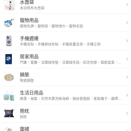
水壺袋
本白帆布水壺袋
寵物用品
寵物名牌
、
寵物袋
、
寵物領巾
、
寵物毛毯
手機週邊
手機背貼
、
手機擦拭布貼
、
手機氣囊支架
、
手機立架
居家用品
門簾
、
窗簾
、
法蘭絨地墊
、
法蘭絨毛毯
、
刮泥地墊
、
面紙盒套
、
兩用隔
鍋墊
陶瓷鍋墊
生活日用品
眼罩
、
袖套
、
天然木漿洗碗海綿
、
無紋餐墊紙
、
客製襪子
、
織帶鑰匙圈
抱枕
抱枕
圍裙