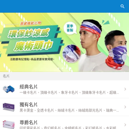
名片
經典名片
一級卡名片
、
頂級卡名片
、
象牙卡名片
、
頂級象牙卡名片
、
超級象牙卡
獨有名片
黑卡燙金
、
全透卡名片
、
絲絨卡名片
、
絲絨局部光名片
、
瑞典一級卡名片
尊爵名片
印尼雲彩名片
、
奇幻紙名片
、
金綺紙名片
、
彩幻紙名片
、
水彩紙名片
、