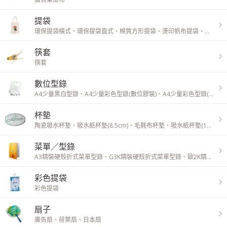
提袋
環保提袋橫式
、
環保提袋直式
、
棉質方形提袋
、
燙印帆布提袋
、
手提小
筷套
筷套
數位型錄
A4少量黑白型錄
、
A4少量彩色型錄(數位膠裝)
、
A4少量彩色型錄(數位騎馬釘)
杯墊
陶瓷吸水杯墊
、
吸水紙杯墊(8.5cm)
、
毛氈布杯墊
、
吸水紙杯墊(10cm)
菜單／型錄
A3精裝硬殼折式菜單型錄
、
G3K精裝硬殼折式菜單型錄
、
歐2K精裝硬殼折式菜單型錄
彩色提袋
彩色提袋
扇子
廣告扇
、
荷葉扇
、
日本扇