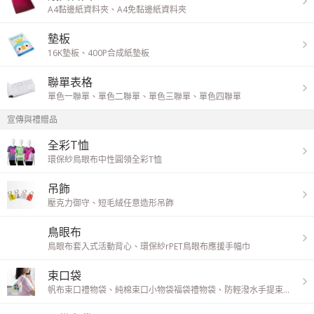
A4黏邊紙資料夾
、
A4免黏邊紙資料夾
墊板
16K墊板
、
400P合成紙墊板
聯單表格
單色一聯單
、
單色二聯單
、
單色三聯單
、
單色四聯單
宣傳與禮贈品
全彩T恤
環保紗鳥眼布中性圓領全彩T恤
吊飾
壓克力御守
、
短毛絨任意造形吊飾
鳥眼布
鳥眼布套入式活動背心
、
環保紗rPET鳥眼布應援手幅巾
束口袋
帆布束口禮物袋
、
純棉束口小物袋福袋禮物袋
、
防輕潑水手提束口袋
、