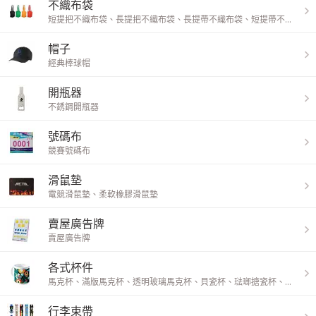
不織布袋
短提把不織布袋
、
長提把不織布袋
、
長提帶不織布袋
、
短提帶不織布袋
帽子
經典棒球帽
開瓶器
不銹鋼開瓶器
號碼布
競賽號碼布
滑鼠墊
電競滑鼠墊
、
柔軟橡膠滑鼠墊
賣屋廣告牌
賣屋廣告牌
各式杯件
馬克杯
、
滿版馬克杯
、
透明玻璃馬克杯
、
貝瓷杯
、
琺瑯搪瓷杯
、
保溫杯
行李束帶