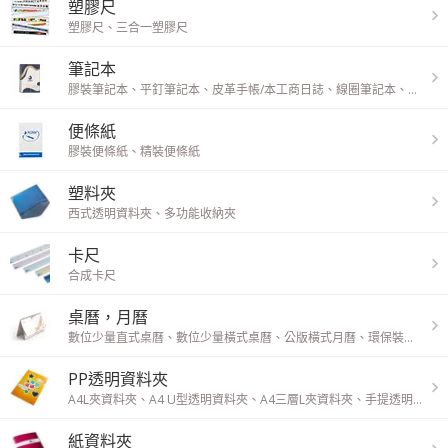
塑膠尺
塑膠尺
、
三合一塑膠尺
筆記本
膠裝筆記本
、
平釘筆記本
、
皮革手帳/本工商日誌
、
線圈筆記本
、
證書夾
便條紙
膠裝便條紙
、
精裝便條紙
塑料夾
西式透明資料夾
、
多功能收納夾
卡尺
合成卡尺
桌曆，月曆
數位少量直式桌曆
、
數位少量橫式桌曆
、
公版橫式月曆
、
環保裝月曆
、
PP透明資料夾
A4L夾資料夾
、
A4 U型透明資料夾
、
A4三層L夾資料夾
、
手提透明資料夾
紙資料夾