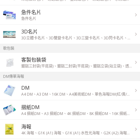
急件名片
急件名片
3D名片
3D立體卡名片
、
3D雙變卡名片
、
3D三變卡名片
、
3D閃卡名片
、
3D驗
軟包裝
客製包裝袋
鍍鋁三封袋(平底袋)
、
鍍鋁二封袋(平底袋)
、
鍍鋁立袋(站立袋)
、
透明立袋(站立袋)
DM傳單海報
DM
A4 DM
、
A3 DM
、
16K DM
、
A4美術紙DM
、
單色海報DM(紅/黃/藍/綠)
摺紙DM
A4 摺紙DM
、
A3 摺紙DM
、
4K 摺紙DM
、
8K 摺紙DM
、
16K 摺紙DM
、
海報
4K 海報
、
G1K (A1) 海報
、
G1K (A1) 水性光海報
、
G2K (A2) 海報
、
G2K