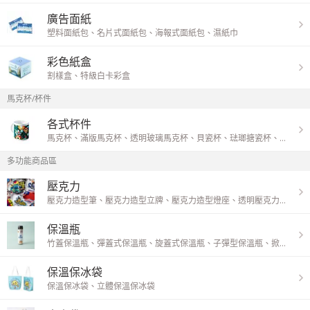
廣告面紙
塑料面紙包
、
名片式面紙包
、
海報式面紙包
、
濕紙巾
彩色紙盒
割樣盒
、
特級白卡彩盒
馬克杯/杯件
各式杯件
馬克杯
、
滿版馬克杯
、
透明玻璃馬克杯
、
貝瓷杯
、
琺瑯搪瓷杯
、
保溫杯
多功能商品區
壓克力
壓克力造型筆
、
壓克力造型立牌
、
壓克力造型燈座
、
透明壓克力造型別針
保溫瓶
竹蓋保溫瓶
、
彈蓋式保溫瓶
、
旋蓋式保溫瓶
、
子彈型保溫瓶
、
掀蓋式保溫瓶
保溫保冰袋
保溫保冰袋
、
立體保溫保冰袋