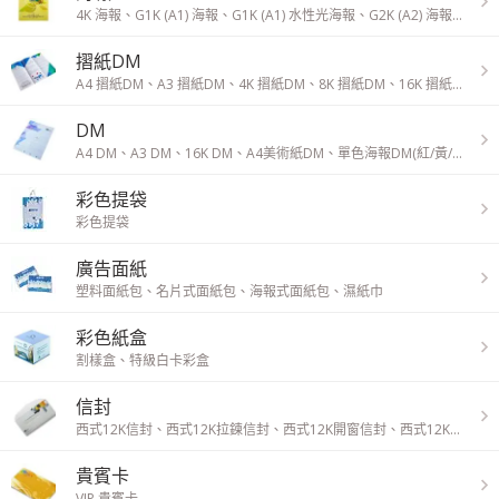
4K 海報
、
G1K (A1) 海報
、
G1K (A1) 水性光海報
、
G2K (A2) 海報
、
G2K
摺紙DM
A4 摺紙DM
、
A3 摺紙DM
、
4K 摺紙DM
、
8K 摺紙DM
、
16K 摺紙DM
、
DM
A4 DM
、
A3 DM
、
16K DM
、
A4美術紙DM
、
單色海報DM(紅/黃/藍/綠)
彩色提袋
彩色提袋
廣告面紙
塑料面紙包
、
名片式面紙包
、
海報式面紙包
、
濕紙巾
彩色紙盒
割樣盒
、
特級白卡彩盒
信封
西式12K信封
、
西式12K拉鍊信封
、
西式12K開窗信封
、
西式12K開窗拉鍊信封
貴賓卡
VIP 貴賓卡