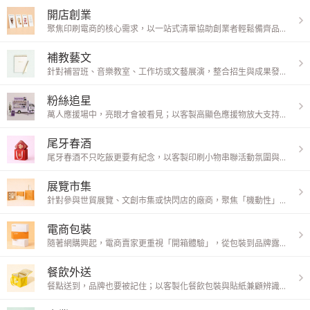
開店創業
聚焦印刷電商的核心需求，以一站式清單協助創業者輕鬆備齊品牌宣傳品與開店物料。
補教藝文
針對補習班、音樂教室、工作坊或文藝展演，整合招生與成果發表的雙重需求，讓宣傳與展示一次到位。
粉絲追星
萬人應援場中，亮眼才會被看見；以客製高顯色應援物放大支持聲量，讓你的支持瞬間被注意。
尾牙春酒
尾牙春酒不只吃飯更要有紀念，以客製印刷小物串聯活動氛圍與榮耀收藏，讓歡笑回憶更值得留下。
展覽市集
針對參與世貿展覽、文創市集或快閃店的廠商，聚焦「機動性」與「視覺衝擊」，協助攤位快速吸睛並提升現場互動。
電商包裝
隨著網購興起，電商賣家更重視「開箱體驗」，從包裝到品牌露出同步升級，進一步增加品牌記憶點。
餐飲外送
餐點送到，品牌也要被記住；以客製化餐飲包裝與貼紙兼顧辨識度與實用性，讓每一份外送都成為行銷機會。