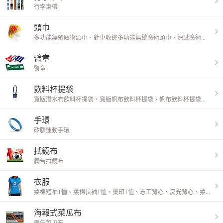
行李束帶
頭巾
多功能無縫魔術頭巾
、
針車收邊多功能無縫魔術頭巾
、
涼感魔術頭巾
、
臂章
臂章
飲料杯提袋
寬版潛水布飲料杯提袋
、
寬版帆布飲料杯提袋
、
帆布飲料杯提袋
、
防輕
手環
矽膠運動手環
拭鏡布
廣告拭鏡布
衣服
柔棉短袖T恤
、
柔棉長袖T恤
、
燙印T恤
、
志工背心
、
反光背心
、
柔棉Polo衫
海報式菜瓜布
廣告菜瓜布