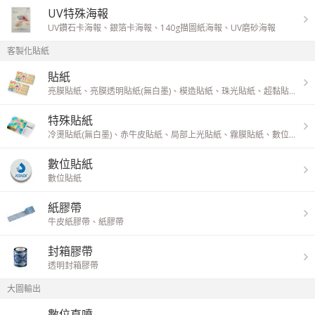
UV特殊海報
UV鑽石卡海報
、
銀箔卡海報
、
140g描圖紙海報
、
UV磨砂海報
客製化貼紙
貼紙
亮膜貼紙
、
亮膜透明貼紙(無白墨)
、
模造貼紙
、
珠光貼紙
、
超黏貼紙
、
單
特殊貼紙
冷燙貼紙(無白墨)
、
赤牛皮貼紙
、
局部上光貼紙
、
霧膜貼紙
、
數位載具條碼貼紙
數位貼紙
數位貼紙
紙膠帶
牛皮紙膠帶
、
紙膠帶
封箱膠帶
透明封箱膠帶
大圖輸出
數位直噴