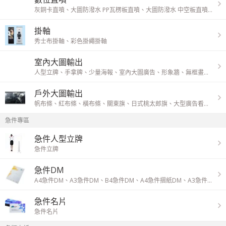
灰銅卡直噴
、
大圖防潑水 PP瓦楞板直噴
、
大圖防潑水 中空板直噴
、
大圖
掛軸
秀士布掛軸
、
彩色掛繩掛軸
室內大圖輸出
人型立牌
、
手拿牌
、
少量海報
、
室內大圖廣告
、
形象牆
、
無框畫
、
油畫布
戶外大圖輸出
帆布條
、
紅布條
、
橫布條
、
關東旗
、
日式桃太郎旗
、
大型廣告看板
、
刀
急件專區
急件人型立牌
急件立牌
急件DM
A4急件DM
、
A3急件DM
、
B4急件DM
、
A4急件摺紙DM
、
A3急件摺紙DM
急件名片
急件名片