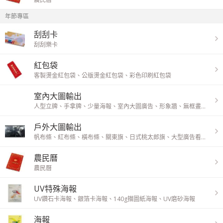
年節專區
刮刮卡
刮刮樂卡
紅包袋
客製燙金紅包袋
、
公版燙金紅包袋
、
彩色印刷紅包袋
室內大圖輸出
人型立牌
、
手拿牌
、
少量海報
、
室內大圖廣告
、
形象牆
、
無框畫
、
油畫布
戶外大圖輸出
帆布條
、
紅布條
、
橫布條
、
關東旗
、
日式桃太郎旗
、
大型廣告看板
、
刀
農民曆
農民曆
UV特殊海報
UV鑽石卡海報
、
銀箔卡海報
、
140g描圖紙海報
、
UV磨砂海報
海報