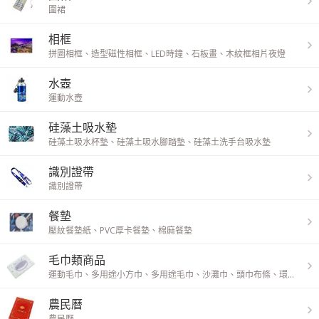
圍裙
相框
拼圖相框
、
造型磁性相框
、
LED時鐘
、
石板畫
、
木紋框相片夜燈
水壺
運動水壺
硅藻土吸水墊
硅藻土吸水杯墊
、
硅藻土吸水腳踏墊
、
硅藻土洗手台吸水墊
識別證帶
識別證帶
餐墊
壓紋餐墊紙
、
PVC厚卡餐墊
、
棉麻餐墊
毛巾類商品
運動毛巾
、
多用途小方巾
、
多用途毛巾
、
沙灘巾
、
頭巾布條
、
環保紗rPET鳥眼布小方巾
農民曆
農民曆