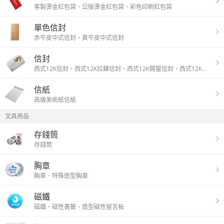
客製燙金紅包袋
、
公版燙金紅包袋
、
彩色印刷紅包袋
單色信封
赤牛皮中式信封
、
黃牛皮中式信封
信封
西式12K信封
、
西式12K拉鍊信封
、
西式12K開窗信封
、
西式12K開窗拉鍊信封
信紙
高級美術紙信紙
文具用品
存錢筒
存錢筒
胸章
胸章
、
特殊造型胸章
磁鐵
磁鐵
、
磁性書籤
、
造型磁性留言板