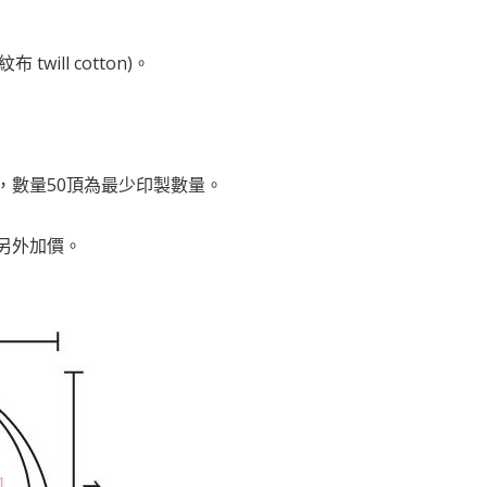
will cotton)。
擇，數量50頂為最少印製數量。
要另外加價。