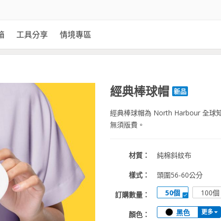
箱
工具分享
情境專區
經典棒球帽
新品
經典棒球帽為 North Harbou
無須版費。
材質：
純棉斜紋布
樣式：
頭圍56-60公分
50個
100個
訂購數量：
黑色
更多
顏色：