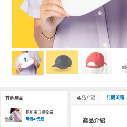
產品介紹
訂購流程
其他產品
帆布束口禮物袋
每
個
42
元起
產品介紹