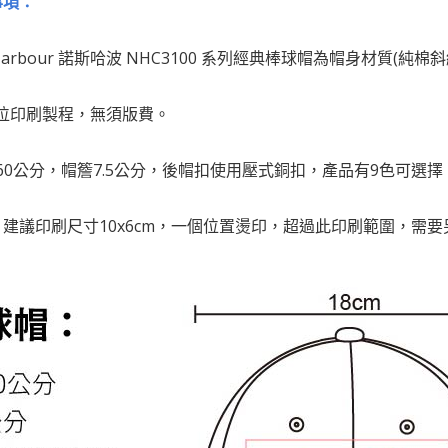
事項：
Harbour 諾斯哈波 NHC3100 系列經典棒球帽為帽身材質(純棉斜紋布 t
為數位印刷製程，無須版費。
6-60公分，帽簷7.5公分，後帽扣使用壓式銅扣，產品有9色可選
寸：建議印刷尺寸10x6cm，一個位置燙印，超過此印刷範圍，需