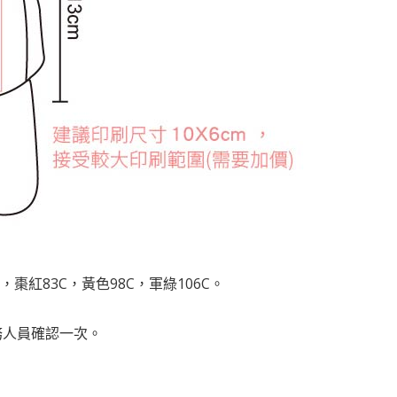
C，棗紅83C，黃色98C，軍綠106C。
務人員確認一次。