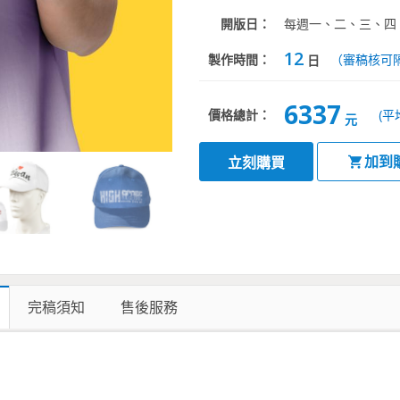
開版日：
每週一、二、三、四
12
製作時間：
（審稿核可
日
6337
價格總計：
(平
元
加到
立刻購買
完稿須知
售後服務