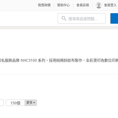
我想詢價
幫助中心
會員註冊
會員登入
r 全球知名服飾品牌 NHC3100 系列，採用純棉斜紋布製作，全彩燙印為數位
150個
更多