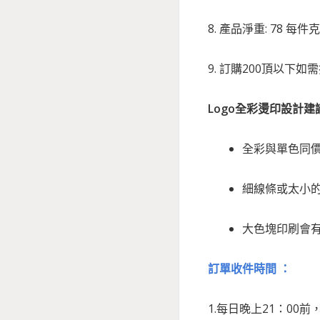
8. 產品淨重: 78 每件
9. 訂購200頂以下
Logo全彩燙印設計建
全彩與單色同
細線條或太小
大色塊印刷會
訂單收件時間 ：
1.每日晚上21：00