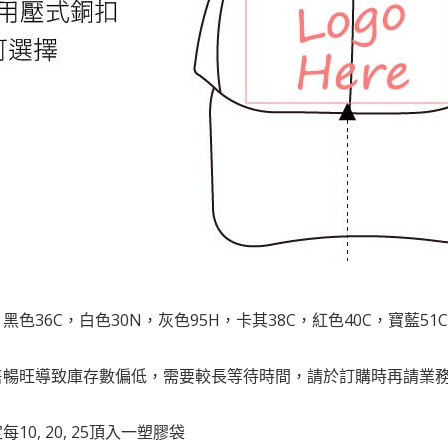
: 黑色36C，白色30N，灰色95H，卡其38C，紅色40C，寶藍51
銷售暢旺導致庫存數偏低，需要較長等待時間，請於訂購時再請業
10, 20, 25頂入一塑膠袋