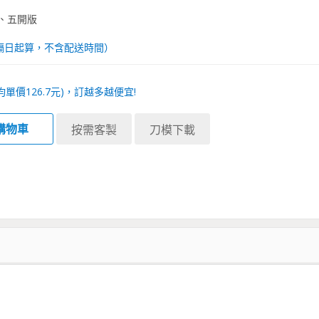
、五開版
隔日起算，不含配送時間）
均單價
126.7
元)，訂越多越便宜!
購物車
按需客製
刀模下載