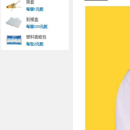
筷套
每
個
1
元起
割樣盒
每
個
323
元起
塑料面紙包
每
包
2
元起