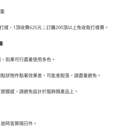
克重
如需打樣，1頂收費625元；訂購200頂以上免收取打樣費。
議:
價，如果可行盡量使用多色。
的點狀物件黏著效果差，可能會脫落，請盡量避免。
有膠膜感，請避免設計於服飾類產品上。
前，逾時皆算隔日件。