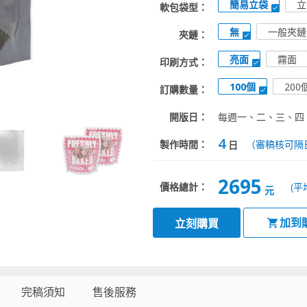
簡易立袋
立
軟包袋型：
無
一般夾鏈
夾鏈：
亮面
霧面
印刷方式：
100個
200
訂購數量：
開版日：
每週一、二、三、四
4
製作時間：
（審稿核可隔
日
2695
價格總計：
(平
元
加到
立刻購買
完稿須知
售後服務