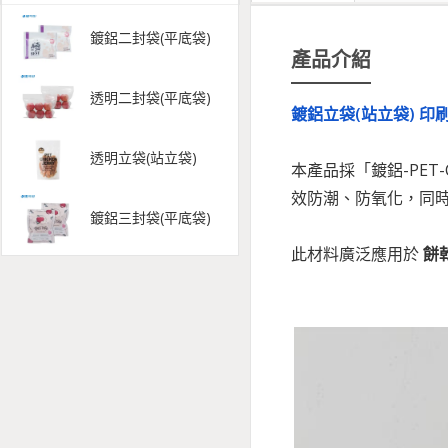
鍍鋁二封袋(平底袋)
產品介紹
透明二封袋(平底袋)
鍍鋁立袋(站立袋) 印
透明立袋(站立袋)
本產品採「鍍鋁-PE
效防潮、防氧化，同
鍍鋁三封袋(平底袋)
此材料廣泛應用於
餅