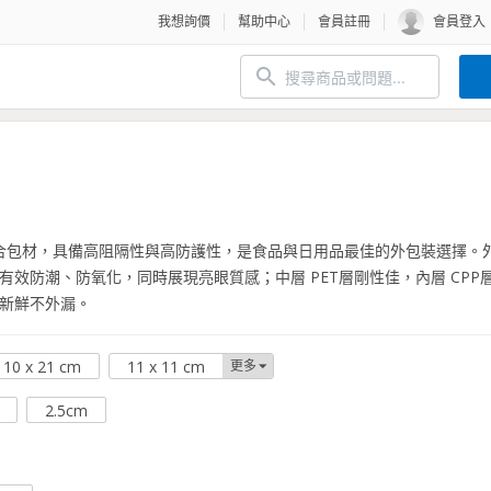
我想詢價
幫助中心
會員註冊
會員登入
層複合包材，具備高阻隔性與高防護性，是食品與日用品最佳的外包裝選擇。
效防潮、防氧化，同時展現亮眼質感；中層 PET層剛性佳，內層 CPP層
新鮮不外漏。
10 x 21 cm
11 x 11 cm
更多
2.5cm