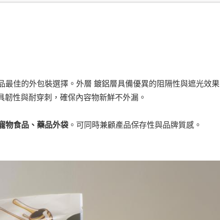
用品最佳的外包裝選擇。外層 鍍鋁層具備優異的阻隔性與遮光效
，兼具韌性與耐穿刺，確保內容物新鮮不外漏。
寵物食品、藥品外袋
。可同時兼顧產品保存性與品牌質感。