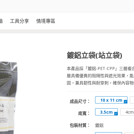
箱
工具分享
情境專區
鍍鋁立袋(站立袋)
本產品採「鍍鋁-PET-CPP」三
層具備優異的阻隔性與遮光效果，能有
固，兼具韌性與耐穿刺，確保內容物
10 x 11 cm
成品尺寸：
3.5cm
4cm
底寬：
包裝材質：
鍍鋁