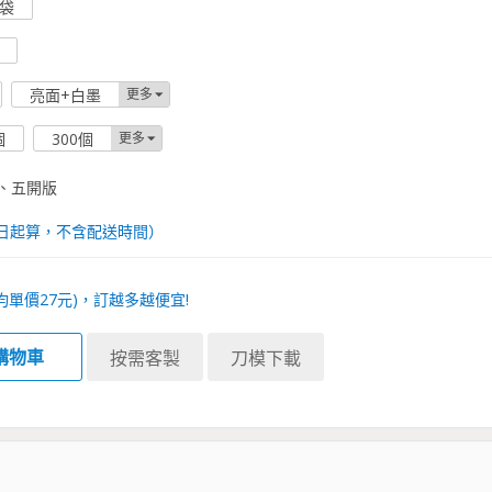
袋
亮面+白墨
更多
個
300個
更多
、五開版
日起算，不含配送時間）
均單價
27
元)，訂越多越便宜!
購物車
按需客製
刀模下載