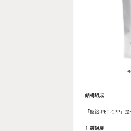
結構組成
「鍍鋁-PET-CPP
1.
鍍鋁層