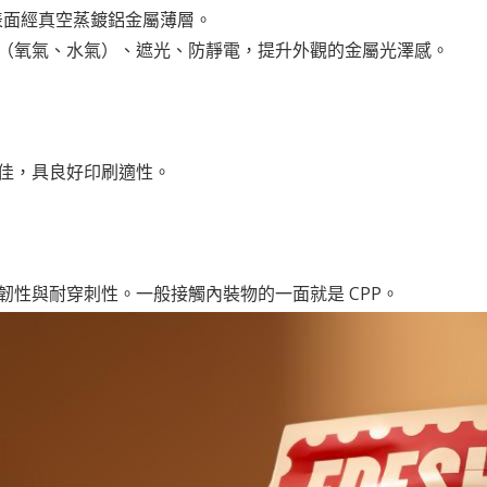
膜，表面經真空蒸鍍鋁金屬薄層。
性（氧氣、水氣）、遮光、防靜電，提升外觀的金屬光澤感。
性佳，具良好印刷適性。
、韌性與耐穿刺性。一般接觸內裝物的一面就是 CPP。