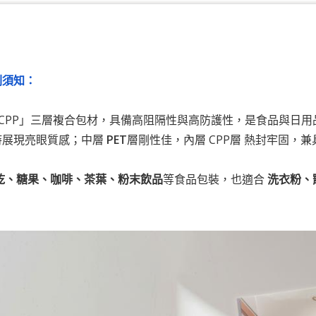
刷須知：
T-CPP」三層複合包材，具備高阻隔性與高防護性，是食品與日
時展現亮眼質感；中層
PET
層剛性佳，內層 CPP層 熱封牢固
乾、糖果、咖啡、茶葉、粉末飲品
等食品包裝，也適合
洗衣粉、