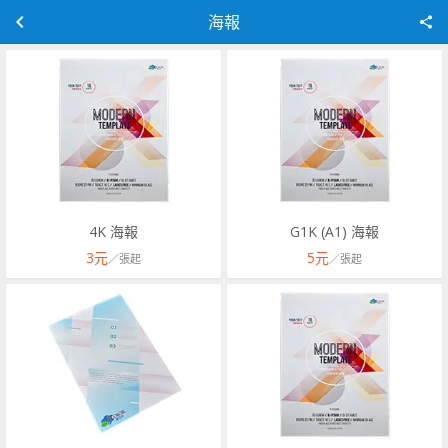
海報
4K 海報
G1K (A1) 海報
3
元
5
元
／
張
起
／
張
起