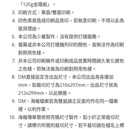
「120g金陽紙」。
印刷方式：單面/雙面印刷。
四色黑易造成印刷品背印，若執意印刷，不得以此為
退貨理由。
本公司為少量製作，沒有提供打樣服務。
螢幕或非本公司打樣機列印的顏色，皆無法作為印刷
對照用色樣。
非本公司印刷稿件或印刷成品放置時間過久氧化變色
之色樣，恕無法做為印刷對照用色樣。
DM直接設定含出血尺寸，本公司出血為各邊加
lmm，如裁切尺寸為210x297mm，出血尺寸就為
212x299mm，以此類推。
DM、海報檔案若為雙面請正反面均作在同一檔案
裡，以利作業。
海報傳單需依照完稿尺寸製作，若小於正常裁切尺
寸，請標示所需的裁切尺寸，若不裁切請在檔名上標