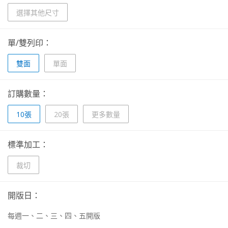
選擇其他尺寸
單/雙列印：
雙面
單面
訂購數量：
10張
20張
更多數量
標準加工：
裁切
開版日：
每週一、二、三、四、五開版