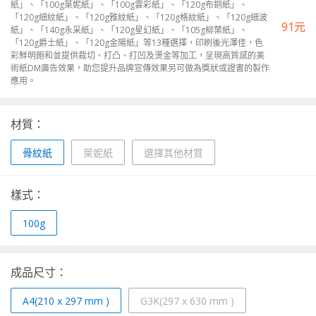
紙」、「100g萊妮紙」、「100g雲彩紙」、「120g布銅紙」、
「120g細紋紙」、「120g雅紋紙」、「120g格紋紙」、「120g細波
91
元
紙」、「140g永采紙」、「120g星幻紙」、「105g柳葉紙」、
「120g爵士紙」、「120g金陽紙」等13種選擇，印刷後光澤佳，色
彩鮮明飽和並提供裁切、打凸、打凹及燙金等加工，呈現高質感的美
術紙DM廣告效果，助您提升品牌宣傳效果另可做為獎狀或證書的製作
應用。
材質：
骨紋紙
萊妮紙
選擇其他材質
樣式：
100g
成品尺寸：
A4(210 x 297 mm )
G3K(297 x 630 mm )