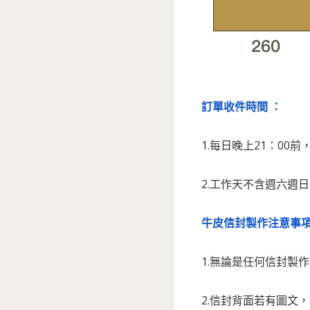
訂單收件時間 ：
1.每日晚上21：00
2.工作天不含週六週
牛皮信封製作注意事項
1.無論是任何信封製
2.信封背面若有圖文