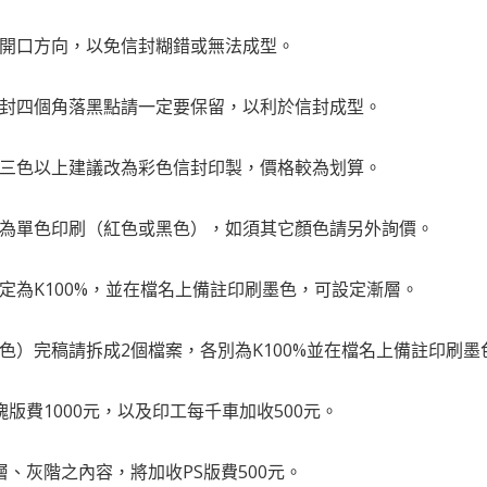
的開口方向，以免信封糊錯或無法成型。
信封四個角落黑點請一定要保留，以利於信封成型。
，三色以上建議改為彩色信封印製，價格較為划算。
律為單色印刷（紅色或黑色），如須其它顏色請另外詢價。
設定為K100%，並在檔名上備註印刷墨色，可設定漸層。
黑色）完稿請拆成2個檔案，各別為K100%並在檔名上備註印刷
塊版費1000元，以及印工每千車加收500元。
層、灰階之內容，將加收PS版費500元。