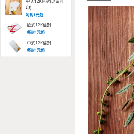
中式12K信封(少量可
印)
每
封
1
元起
歐式12K信封
每
封
1
元起
中式12K信封
每
封
1
元起