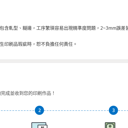
：
程包含軋型、糊邊，工序繁瑣容易出現精準度問題，2~3mm誤
發生印刷品瑕疵時，恕不負擔任何責任。
夠完成並收到您的印刷作品！