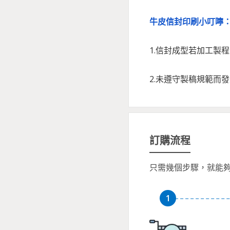
牛皮信封印刷小叮嚀
1.信封成型若加工製
2.未遵守製稿規範而
訂購流程
只需幾個步驟，就能