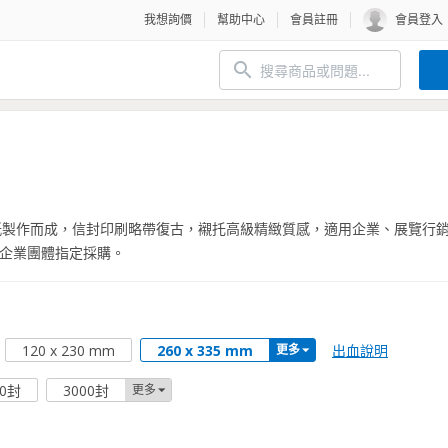
我想詢價
幫助中心
會員註冊
會員登入
紙製作而成，信封印刷略帶復古，襯托高級精緻質感，適用企業、展覽行
企業團體指定採購。
出血說明
120 x 230 mm
260 x 335 mm
更多
00封
3000封
更多