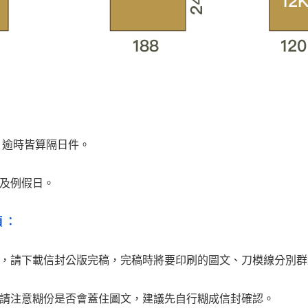
前，逾時皆算隔日件。
日及例假日。
 ：
作，請下載信封公版完稿，完稿時將要印刷的圖文、刀模線分別
，請注意糊份是否會蓋住圖文，建議先自行糊成信封確認。