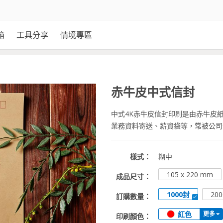
箱
工具分享
情境專區
赤牛皮中式信封
中式4K赤牛皮信封印刷是由赤牛皮
業務資料寄送、薪資袋等，常被公司
樣式：
糊中
105 x 220 mm
成品尺寸：
1000封
20
訂購數量：
紅色
更多
印刷顏色：