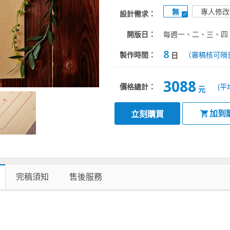
無
專人修改
設計需求：
開版日：
每週一、二、三、四
8
製作時間：
（審稿核可隔
日
3088
價格總計：
(平
元
加到
立刻購買
完稿須知
售後服務