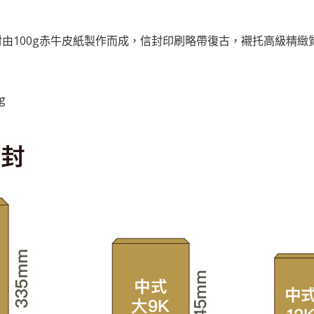
由100g赤牛皮紙製作而成，信封印刷略帶復古，襯托高級精
g