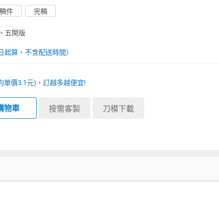
稿件
完稿
、五開版
日起算，不含配送時間）
均單價
3.1
元)，訂越多越便宜!
購物車
按需客製
刀模下載