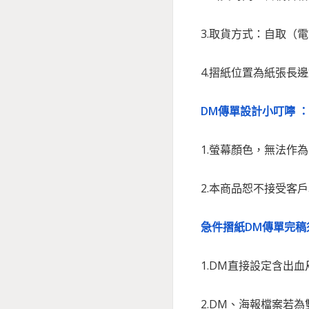
3.取貨方式：自取（
4.摺紙位置為紙張長
DM傳單設計小叮嚀 ：
1.螢幕顏色，無法作
2.本商品恕不接受客
急件摺紙DM傳單完稿
1.DM直接設定含出血
2.DM、海報檔案若