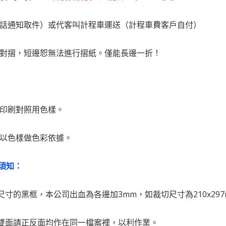
電話通知取件）或代客叫計程車運送（計程車費客戶自付）
邊對摺，短邊恕無法進行摺紙。僅能長邊一折！
為印刷對照用色樣。
戶以色樣做色彩依據。
須知：
尺寸的黑框，本公司出血為各邊加3mm，如裁切尺寸為210x297
為雙面請正反面均作在同一檔案裡，以利作業。