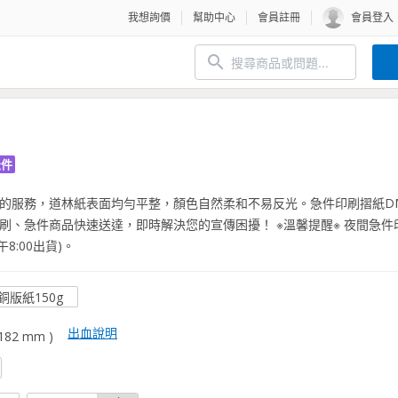
我想詢價
幫助中心
會員註冊
會員登入
急件
單的服務，道林紙表面均勻平整，顏色自然柔和不易反光。急件印刷摺紙D
刷、急件商品快速送達，即時解決您的宣傳困擾！ ※溫馨提醒※ 夜間急件
午8:00出貨)。
銅版紙150g
出血說明
82 mm )