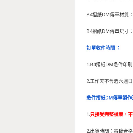
B4摺紙DM傳單材質：
B4摺紙DM傳單尺寸：25
訂單收件時間 ：
1.B4摺紙DM急件印刷
2.工作天不含週六週
急件摺紙DM傳單製作
1.
只接受完整檔案，不
2.出貨時間：審稿合格