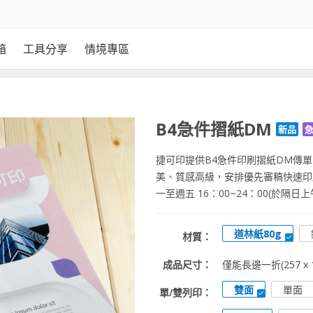
箱
工具分享
情境專區
B4急件摺紙DM
新品
捷可印提供B4急件印刷摺紙DM傳
美、質感高級，安排優先審稿快速印
一至週五 16：00~24：00(於隔日上
道林紙80g
材質：
成品尺寸：
僅能長邊一折(257 x 1
雙面
單面
單/雙列印：