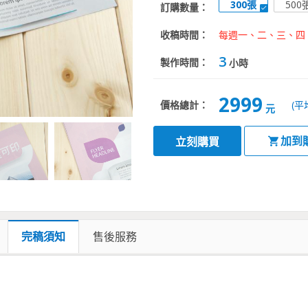
300張
500
訂購數量：
收稿時間：
每週一、二、三、四、五，
3
製作時間：
小時
2999
價格總計：
(平
元
加到
立刻購買
完稿須知
售後服務