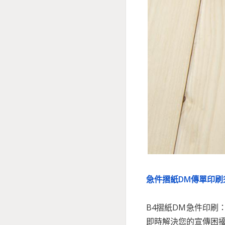
急件摺紙DM傳單印
B4摺紙DM急件印
即時解決您的宣傳困