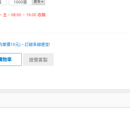
張
1000張
更多
08:00 ~ 16:00 收稿
均單價
10
元)，訂越多越便宜!
購物車
按需客製