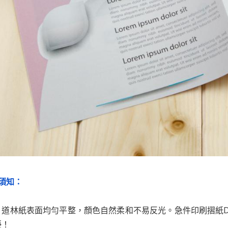
刷須知：
刷：道林紙表面均勻平整，顏色自然柔和不易反光。急件印刷摺紙
擾！