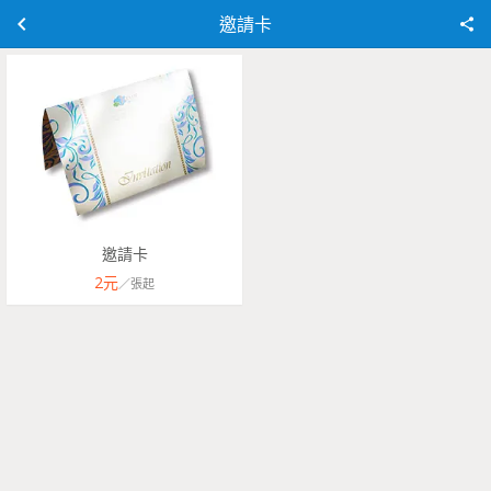
邀請卡
邀請卡
2
元
／
張
起