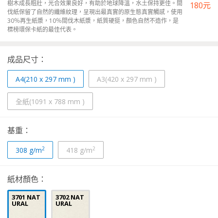
樹木成長粗壯，光合效果良好，有助於地球降溫，水土保持更佳。間
180
元
伐紙保留了自然的纖維紋理，呈現出最真實的原生態真實觸感，使用
30％再生紙漿，10％間伐木紙漿，紙質硬挺，顏色自然不造作，是
標榜環保卡紙的最佳代表。
成品尺寸：
A4(210 x 297 mm )
A3(420 x 297 mm )
全紙(1091 x 788 mm )
基重：
2
2
308
g/m
418
g/m
紙材顏色：
3701 NAT
3702 NAT
URAL
URAL