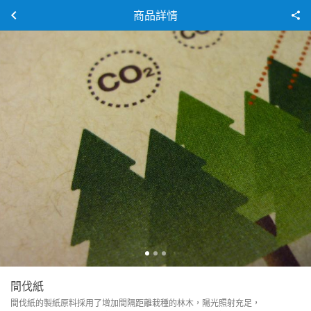
商品詳情
間伐紙
間伐紙的製紙原料採用了增加間隔距離栽種的林木，陽光照射充足，