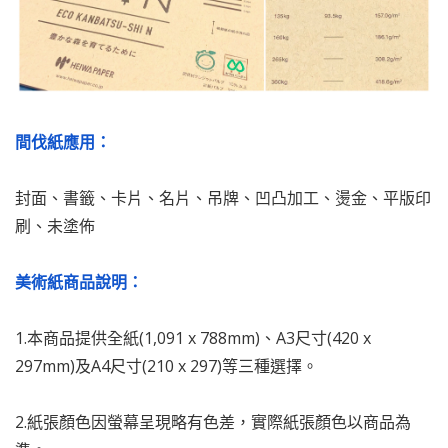
間伐紙應用：
封面、書籤、卡片、名片、吊牌、凹凸加工、燙金、平版印
刷、未塗佈
美術紙商品說明：
1.本商品提供全紙(1,091 x 788mm)、A3尺寸(420 x
297mm)及A4尺寸(210 x 297)等三種選擇。
2.紙張顏色因螢幕呈現略有色差，實際紙張顏色以商品為