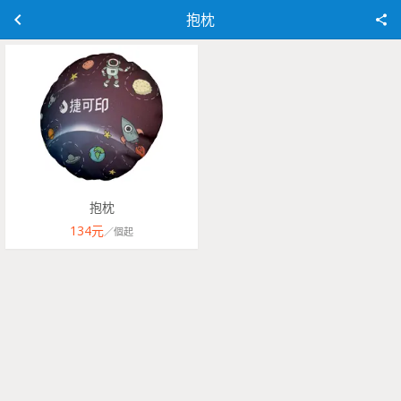
抱枕
抱枕
134
元
／
個
起