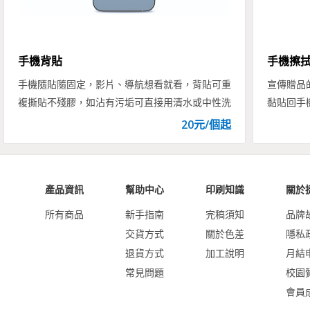
手機背貼
手機擦
手機隨貼隨固定，影片、導航想看就看，背貼可重
宣傳贈品
複撕貼不殘膠，如沾有污垢可直接用清水或中性洗
黏貼回手
劑清潔，待冷風乾燥後可繼續使用。適用於鏡面玻
面超細纖
20
元/
個
起
璃、磁磚、光滑面與牆面。
淨， 同
產品資訊
幫助中心
印刷知識
關於
所有商品
新手指南
完稿須知
品牌
交貨方式
關於色差
隱私
退貨方式
加工說明
月結
常見問題
校園
會員