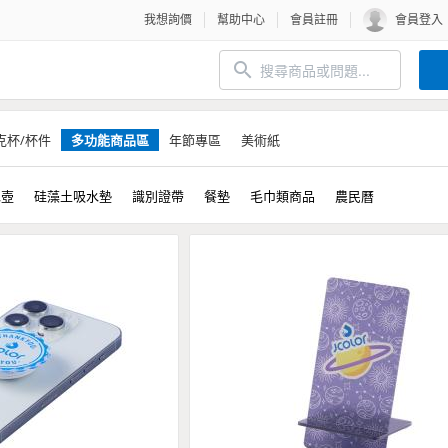
我想詢價
幫助中心
會員註冊
會員登入
克杯/杯件
多功能商品區
年節專區
美術紙
水壺
硅藻土吸水墊
識別證帶
餐墊
毛巾類商品
農民曆