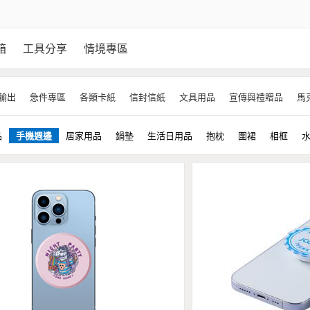
箱
工具分享
情境專區
輸出
急件專區
各類卡紙
信封信紙
文具用品
宣傳與禮贈品
馬
品
手機週邊
居家用品
鍋墊
生活日用品
抱枕
圍裙
相框