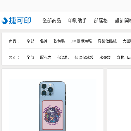
全部商品
印刷助手
部落格
設計開
商品：
全部
名片
軟包裝
DM傳單海報
客製化貼紙
大圖
類別：
全部
壓克力
保溫瓶
保溫保冰袋
水壺袋
寵物用