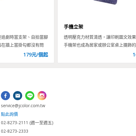
手機立架
是追劇時當支架、自拍當腳
透明壓克力材質清透，讓印刷圖文效果
黏在牆上當掛勾都沒有問
手機架也成為居家或辦公室桌上擺飾的
附，是您最佳的生活小幫
論自用或送禮都是非常合適的選擇。
179
元/
個
起
1
：
vice@jcolor.com.tw
：
點此詢價
2-8273-2111 (週一至週五)
-8273-2333