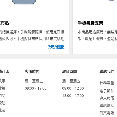
拭布貼
手機氣囊支架
的絕佳選擇，手機隨髒隨擦，使用完直接
本商品用途廣泛，無論
機殼即可。手機擦拭布貼採用絨布質感毛
架、收納耳機線，還是
維，四邊圓角5mm，除了可保持螢幕乾
題，超強吸力，輕鬆吸
7
元/
個
起
時也是手機的裝飾品。
手。
捷可印
客服時間
取貨時間
聯絡我們
故事
週一至週五
週一至週五
社群媒體
政策
09:00 - 19:00
08:00 - 12:00
電子郵件：ser
申請
13:00 - 17:00
專人報價
贊助
聯絡電話：0
成長
傳真電話：02