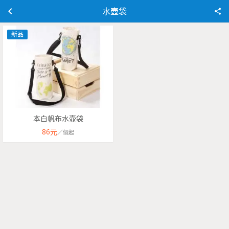
水壺袋
新品
本白帆布水壺袋
86
元
／
個
起