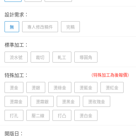
設計需求：
無
專人修改稿件
完稿
標準加工：
流水號
裁切
軋工
導圓角
特殊加工：
（特殊加工為後報價）
燙金
燙銀
燙綠金
燙藍金
燙紅金
燙霧金
燙霧銀
燙黑金
燙玫瑰金
打孔
壓二線
打凸
燙白金
開版日：