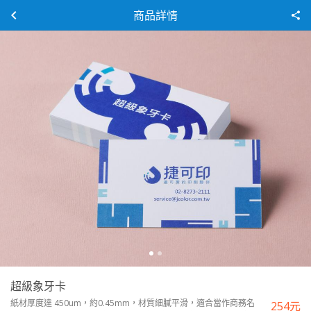
商品詳情
超級象牙卡
紙材厚度達 450um，約0.45mm，材質細膩平滑，適合當作商務名
254
元