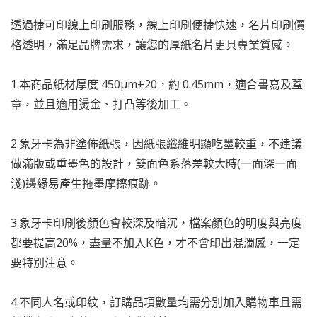
透過捷可印線上印刷服務，線上印刷便捷快速，名片印刷價
格透明，滿足品牌需求，讓您的厚紙名片更具專業質感。
1.本商品紙材厚度 450µm±20，約 0.45mm，適合書寫及蓋
章，並且適用燙金、打凸等後加工。
2.象牙卡為非塗佈紙張，因紙張纖維明顯吃墨較重，不建議
做滿版或重墨色的設計，雙面色系落差較大時(一面深一面
淺)邊緣易產生拖墨摩擦痕跡。
3.象牙卡印刷後顏色會較深及暗沉，檔案顏色的明度與亮度
都要提高20%，盡量不加入K色，才不會印出混濁感，一定
要特別注意。
4.不同人名或印紋，訂購品項數量均需分別加入購物車且需