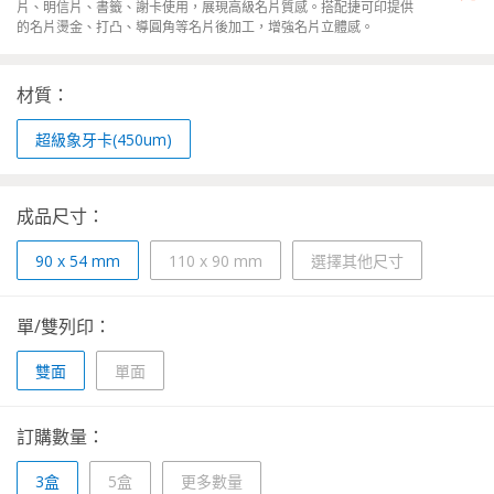
片、明信片、書籤、謝卡使用，展現高級名片質感。搭配捷可印提供
的名片燙金、打凸、導圓角等名片後加工，增強名片立體感。
材質：
超級象牙卡(450um)
成品尺寸：
90 x 54 mm
110 x 90 mm
選擇其他尺寸
單/雙列印：
雙面
單面
訂購數量：
3盒
5盒
更多數量