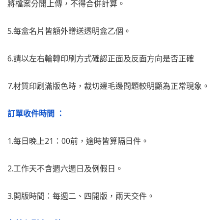
將檔案分開上傳，不得合併計算。
5.每盒名片皆額外贈送透明盒乙個。
6.請以左右輪轉印刷方式確認正面及反面方向是否正確
7.材質印刷滿版色時，裁切邊毛邊問題較明顯為正常現象。
訂單收件時間 ：
1.每日晚上21：00前，逾時皆算隔日件。
2.工作天不含週六週日及例假日。
3.
開版時間：每週二、四開版，兩天交件。