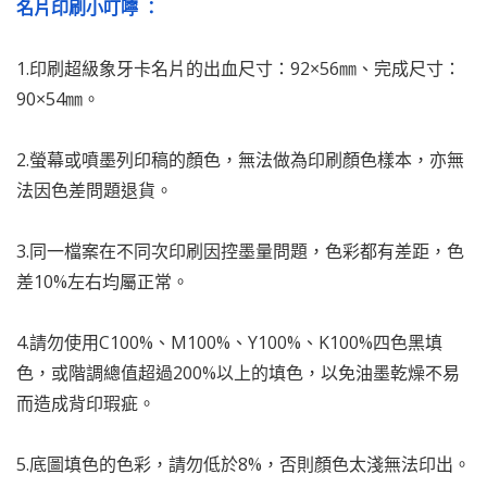
名片印刷小叮嚀 ：
1.印刷超級象牙卡名片的出血尺寸：92×56㎜、完成尺寸：
90×54㎜。
2.螢幕或噴墨列印稿的顏色，無法做為印刷顏色樣本，亦無
法因色差問題退貨。
3.同一檔案在不同次印刷因控墨量問題，色彩都有差距，色
差10%左右均屬正常。
4.請勿使用C100%、M100%、Y100%、K100%四色黑填
色，或階調總值超過200%以上的填色，以免油墨乾燥不易
而造成背印瑕疵。
5.底圖填色的色彩，請勿低於8%，否則顏色太淺無法印出。