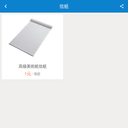
信紙
高級美術紙信紙
1
元
／
張
起