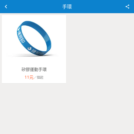
手環
矽膠運動手環
11
元
／
個
起