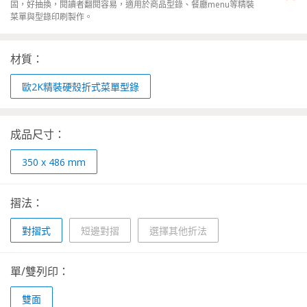
固，好抽換，閱讀者翻閱容易，適用於商品型錄、餐廳menu等精裝
菜單與型錄印刷製作。
材質：
歐2K精裝硬殼折式菜單型錄
成品尺寸：
350 x 486 mm
摺法：
對摺式
短邊對摺
選擇其他折法
單/雙列印：
雙面