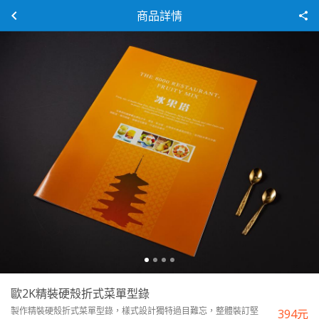
商品詳情
歐2K精裝硬殼折式菜單型錄
製作精裝硬殼折式菜單型錄，樣式設計獨特過目難忘，整體裝訂堅
394
元