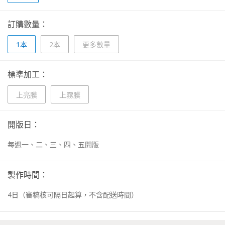
訂購數量：
1本
2本
更多數量
標準加工：
上亮膜
上霧膜
開版日：
每週一、二、三、四、五開版
製作時間：
4
日
（審稿核可隔日起算，不含配送時間）