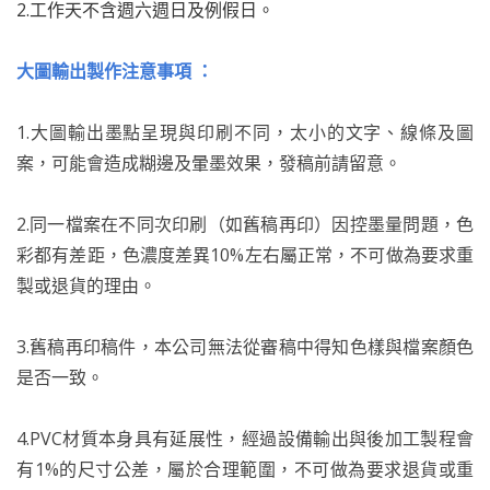
2.工作天不含週六週日及例假日。
大圖輸出製作注意事項 ：
1.大圖輸出墨點呈現與印刷不同，太小的文字、線條及圖
案，可能會造成糊邊及暈墨效果，發稿前請留意。
2.同一檔案在不同次印刷（如舊稿再印）因控墨量問題，色
彩都有差距，色濃度差異10%左右屬正常，不可做為要求重
製或退貨的理由。
3.舊稿再印稿件，本公司無法從審稿中得知色樣與檔案顏色
是否一致。
4.PVC材質本身具有延展性，經過設備輸出與後加工製程會
有1%的尺寸公差，屬於合理範圍，不可做為要求退貨或重