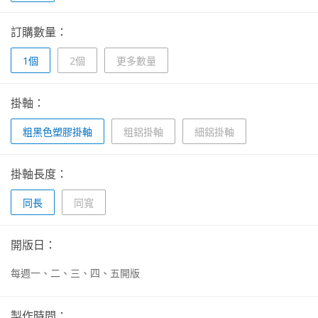
訂購數量：
1個
2個
更多數量
掛軸：
粗黑色塑膠掛軸
粗鋁掛軸
細鋁掛軸
掛軸長度：
同長
同寬
開版日：
每週一、二、三、四、五開版
製作時間：