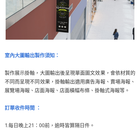
室內大圖輸出製作須知：
製作展示掛軸，大圖輸出後呈現單面圖文效果，會依材質的
不同而呈現不同效果，掛軸輸出適用廣告海報、賣場海報、
展覽場海報、店面海報、店面橫幅布條、掛軸式海報等。
訂單收件時間 ：
1.每日晚上21：00前，逾時皆算隔日件。