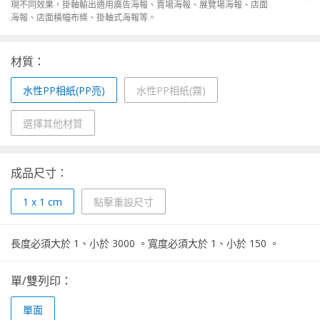
現不同效果，掛軸輸出適用廣告海報、賣場海報、展覽場海報、店面
海報、店面橫幅布條、掛軸式海報等。
材質：
水性PP相紙(PP亮)
水性PP相紙(霧)
選擇其他材質
成品尺寸：
1
x
1
cm
點擊重設尺寸
長度必須大於
1
、小於
3000
。
寬度必須大於
1
、小於
150
。
單/雙列印：
單面