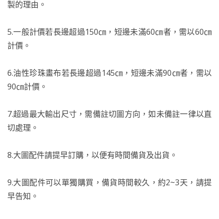
製的理由。
5.一般計價若長邊超過150㎝，短邊未滿60㎝者，需以60㎝
計價。
6.油性珍珠畫布若長邊超過145㎝，短邊未滿90㎝者，需以
90㎝計價。
7.超過最大輸出尺寸，需備註切圖方向，如未備註一律以直
切處理。
8.大圖配件請提早訂購，以便有時間備貨及出貨。
9.大圖配件可以單獨購買，備貨時間較久，約2~3天，請提
早告知。