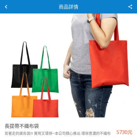
商品詳情
長提帶不織布袋
5730
元
背著走的廣告袋!!! 實用又環保~本公司精心推出 環保意濃的不織布