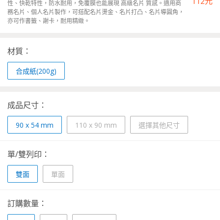
112
元
性、快乾特性，防水耐用，免覆膜也能展現 高級名片 質感。適用商
務名片、個人名片製作，可搭配名片燙金、名片打凸、名片導圓角，
亦可作書籤、謝卡，耐用精緻。
材質：
合成紙(200g)
成品尺寸：
90 x 54 mm
110 x 90 mm
選擇其他尺寸
單/雙列印：
雙面
單面
訂購數量：