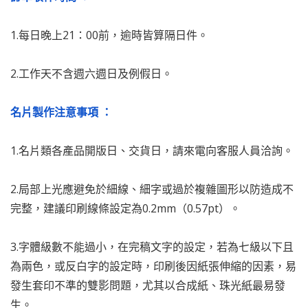
1.每日晚上21：00前，逾時皆算隔日件。
2.工作天不含週六週日及例假日。
名片製作注意事項 ：
1.名片類各產品開版日、交貨日，請來電向客服人員洽詢。
2.局部上光應避免於細線、細字或過於複雜圖形以防造成不
完整，建議印刷線條設定為0.2mm（0.57pt）。
3.字體級數不能過小，在完稿文字的設定，若為七級以下且
為兩色，或反白字的設定時，印刷後因紙張伸縮的因素，易
發生套印不準的雙影問題，尤其以合成紙、珠光紙最易發
生。