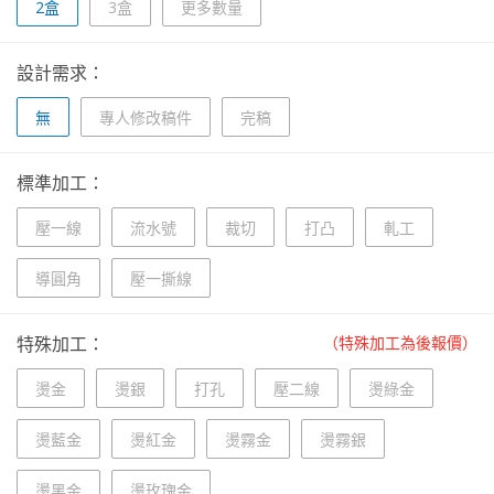
2盒
3盒
更多數量
設計需求：
無
專人修改稿件
完稿
標準加工：
壓一線
流水號
裁切
打凸
軋工
導圓角
壓一撕線
特殊加工：
（特殊加工為後報價）
燙金
燙銀
打孔
壓二線
燙綠金
燙藍金
燙紅金
燙霧金
燙霧銀
燙黑金
燙玫瑰金