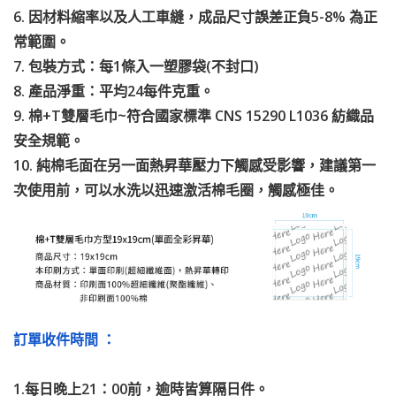
6. 因材料縮率以及人工車縫，成品尺寸誤差正負5-8% 為正
常範圍。
7. 包裝方式：每1條入一塑膠袋(不封口)
8. 產品淨重：平均24每件克重。
9. 棉+T雙層毛巾~符合國家標準 CNS 15290 L1036 紡織品
安全規範。
10. 純棉毛面在另一面熱昇華壓力下觸感受影響，建議第一
次使用前，可以水洗以迅速激活棉毛圈，觸感極佳。
訂單收件時間 ：
1.每日晚上21：00前，逾時皆算隔日件。