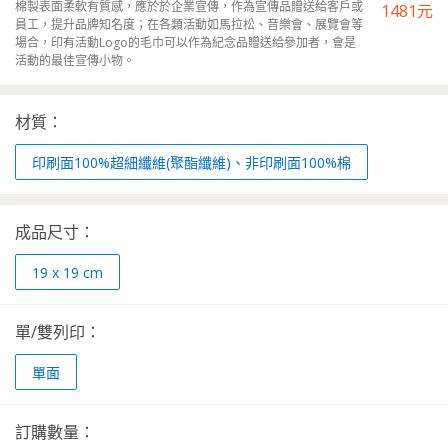
棉製表面柔軟有質感，應於於企業宣傳，作為宣傳品贈送給客戶或
1481
元
員工，提升品牌知名度；在各類活動如馬拉松、音樂會、展覽會等
場合，印有活動Logo的毛巾可以作為紀念品贈送給參加者，會是
活動的最佳宣傳小物。
材質：
印刷面100%超細纖維(聚酯纖維)、非印刷面100%棉
成品尺寸：
19 x 19 cm
單/雙列印：
單面
訂購數量：