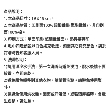
產品說明：
1. 本商品尺寸：19ｘ19 cm。
2. 本商品材質：印刷面100%超細纖維(聚酯纖維)、非印刷
面100%棉。
3. 印刷方式：單面印刷(超細纖維面)，熱昇華轉印
4. 毛巾四邊預設以白色拷克收邊，如需其它拷克顏色，請於
訂購時告知客服人員。
5. 洗滌說明：
1)請用溫冷水手洗，第一次洗滌時避免浸泡，脫水後請不要
放置，立即晾乾。
2)避免顏色轉移到其他衣物，請單獨洗滌。請避免使用熨
斗。
3)請避免使用烘衣機。因雨或汗浸溼，或強烈摩擦時，會產
生色移，請注意。