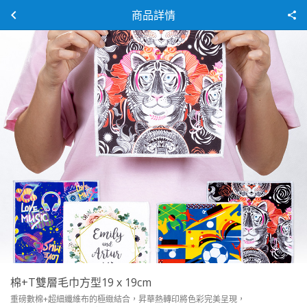
商品詳情
棉+T雙層毛巾方型19 x 19cm
重磅數棉+超細纖維布的極緻結合，昇華熱轉印將色彩完美呈現，