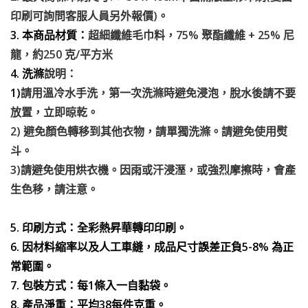
印刷可詢問客服人員另外報價)。
3. 本商品材質：
超細纖維毛巾料，75% 聚酯纖維 + 25% 尼
龍，約250 克/平方米
4. 洗滌
說明：
1)
請用溫冷水手洗，第一次洗滌時避免浸泡，脫水後請不要
放置，立即晾乾。
2) 避免顏色轉移到其他衣物，請單獨洗滌。請避免使用熨
斗。
3)請避免使用烘衣機。因雨或汗浸溼，或強烈摩擦時，會產
生色移，請注意。
5. 印刷方式：全彩熱昇華轉印印刷。
6. 因材料縮率以及人工車縫，成品尺寸誤差正負5-8% 為正
常範圍。
7. 包裝方式：每1條入一自黏袋。
8. 產品淨重：平均38每件克重。