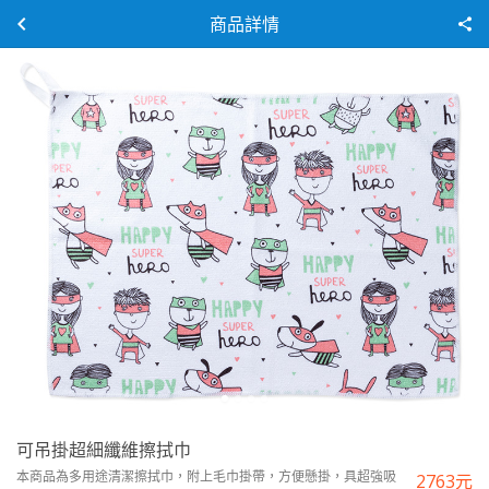
商品詳情
可吊掛超細纖維擦拭巾
本商品為多用途清潔擦拭巾，附上毛巾掛帶，方便懸掛，具超強吸
2763
元