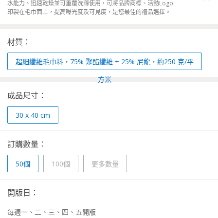
水能力、迅速乾燥並可重覆洗滌使用，可將品牌商標、活動Logo
印製在毛巾面上，提高曝光度及可見度，是您最佳的禮品選擇。
材質：
超細纖維毛巾料，75% 聚酯纖維 + 25% 尼龍，約250 克/平
方米
成品尺寸：
30 x 40 cm
訂購數量：
50個
100個
更多數量
開版日：
每週一、二、三、四、五開版