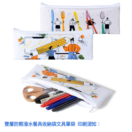
雙層防輕潑水餐具收納袋文具筆袋 印刷須知：