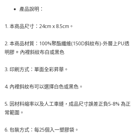
產品說明：
1. 本商品尺寸：24cm x 8.5cm。
2. 本商品材質：
100%聚酯纖維(150D斜紋布)-外層上PU透
明膠 + 內裡斜紋布白或黑色
3. 印刷方式：單面全彩昇華。
4. 內裡斜紋布可以選擇白色或黑色。
5. 因材料縮率以及人工車縫，成品尺寸誤差正負5-8% 為正
常範圍。
6. 包裝方式：每25個入一塑膠袋。