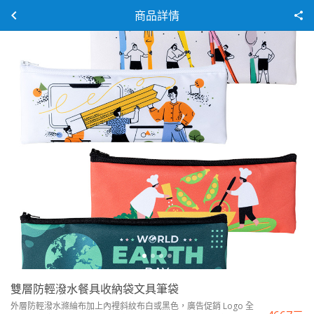
商品詳情
雙層防輕潑水餐具收納袋文具筆袋
外層防輕潑水滌綸布加上內裡斜紋布白或黑色，廣告促銷 Logo 全