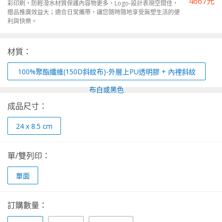
4667
元
彩印刷，防輕潑水材質保護內容物更多，Logo-設計表現空間佳，
贈品推廣效益大；適合日常攜帶，讓您隨時隨地享受無塑生活的便
利與快樂。
材質：
100%聚酯纖維(150D斜紋布)-外層上PU透明膠 + 內裡斜紋
布白或黑色
成品尺寸：
24 x 8.5 cm
單/雙列印：
單面
訂購數量：