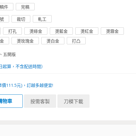
稿件
完稿
號
裁切
軋工
打孔
燙綠金
燙藍金
燙紅金
燙霧金
金
燙玫瑰金
燙白金
打凸
、五開版
日起算，不含配送時間）
單價
111.5
元)，訂越多越便宜!
購物車
按需客製
刀模下載