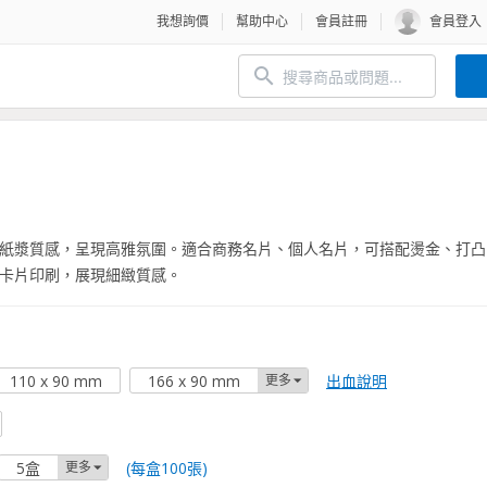
我想詢價
幫助中心
會員註冊
會員登入
紙漿質感，呈現高雅氛圍。適合商務名片、個人名片，可搭配燙金、打凸
卡片印刷，展現細緻質感。
出血說明
110 x 90 mm
166 x 90 mm
更多
(每盒100張)
5盒
更多