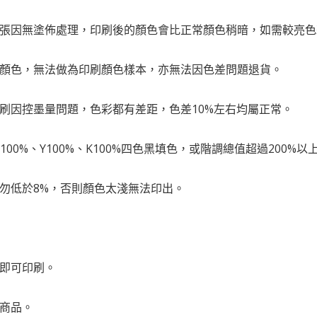
紙張因無塗佈處理，印刷後的顏色會比正常顏色稍暗，如需較亮
的顏色，無法做為印刷顏色樣本，亦無法因色差問題退貨。
印刷因控墨量問題，色彩都有差距，色差10%左右均屬正常。
、M100%、Y100%、K100%四色黑填色，或階調總值超過20
請勿低於8%，否則顏色太淺無法印出。
版即可印刷。
化商品。