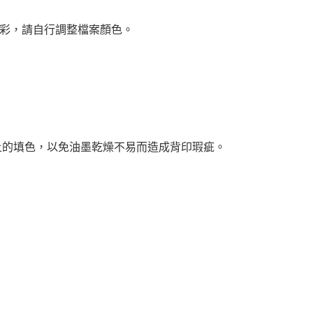
色彩，請自行調整檔案顏色。
0%以上的填色，以免油墨乾燥不易而造成背印瑕疵。