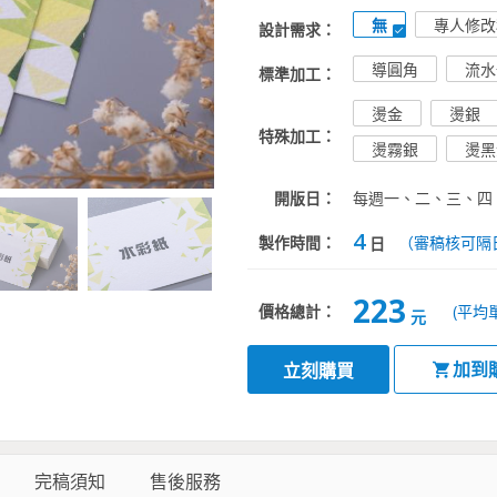
無
專人修改
設計需求：
導圓角
流水
標準加工：
燙金
燙銀
特殊加工：
燙霧銀
燙黑
開版日：
每週一、二、三、四
4
製作時間：
（審稿核可隔
日
223
價格總計：
(平均
元
加到
立刻購買
完稿須知
售後服務