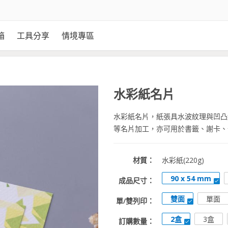
箱
工具分享
情境專區
水彩紙名片
水彩紙名片，紙張具水波紋理與凹凸
等名片加工，亦可用於書籤、謝卡、
材質：
水彩紙(220g)
90 x 54 mm
成品尺寸：
雙面
單面
單/雙列印：
2盒
3盒
訂購數量：