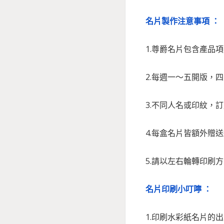
名片製作注意事項 ：
1.尊爵名片包含產品
2.每週一～五開版，
3.不同人名或印紋，
4.每盒名片皆額外贈
5.
請以左右輪轉印刷方
名片印刷小叮嚀 ：
1.印刷水彩紙名片的出