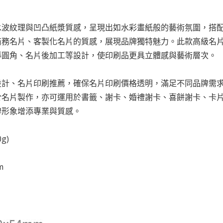
水波紋理與凹凸紙漿質感，呈現出如水彩畫紙般的藝術氛圍，搭
商務名片、客製化名片的質感，展現品牌獨特魅力。此款高級名
導圓角、名片後加工等設計，使印刷品更具立體感與藝術層次。
設計、名片印刷推薦，確保名片印刷價格透明，滿足不同品牌需
於名片製作，亦可運用於書籤、謝卡、婚禮謝卡、喜餅謝卡、卡
牌形象增添專業與質感。
g)
m