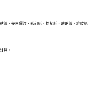
砂點紙、美白儷紋、彩幻紙、棉絮紙、琥珀紙、雅紋紙
併計算。