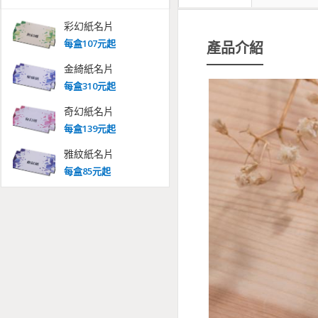
彩幻紙名片
每
盒
107
元起
產品介紹
金綺紙名片
每
盒
310
元起
奇幻紙名片
每
盒
139
元起
雅紋紙名片
每
盒
85
元起