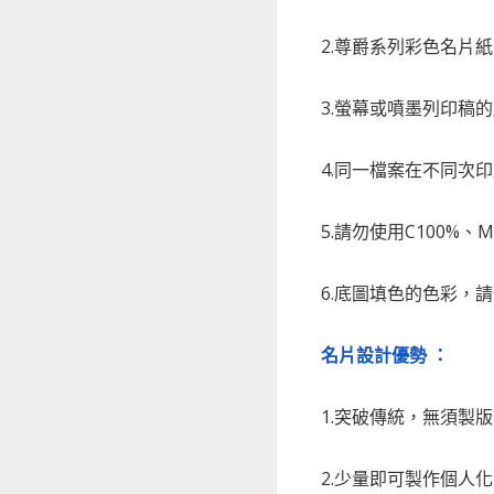
2.尊爵系列彩色名片
3.螢幕或噴墨列印稿
4.同一檔案在不同次
5.請勿使用C100%
6.底圖填色的色彩，
名片設計優勢 ：
1.突破傳統，無須製
2.少量即可製作個人