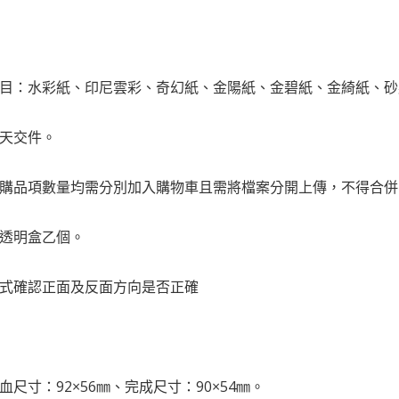
項目：水彩紙、印尼雲彩、奇幻紙、金陽紙、金碧紙、金綺紙、
四天交件。
訂購品項數量均需分別加入購物車且需將檔案分開上傳，不得合
送透明盒乙個。
式確認正面及反面方向是否正確
血尺寸：92×56㎜、完成尺寸：90×54㎜。