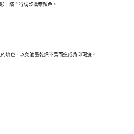
色彩，請自行調整檔案顏色。
0%以上的填色，以免油墨乾燥不易而造成背印瑕疵。