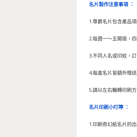
名片製作注意事項 ：
1.尊爵名片包含產品
2.每週一～五開版，
3.不同人名或印紋，
4.每盒名片皆額外贈
5.
請以左右輪轉印刷方
名片印刷小叮嚀 ：
1.印刷奇幻紙名片的出