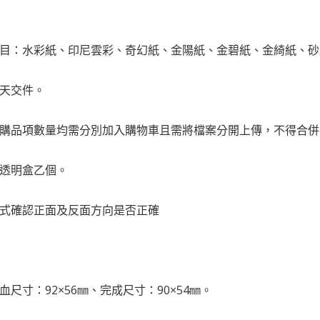
項目：水彩紙、印尼雲彩、奇幻紙、金陽紙、金碧紙、金綺紙、
四天交件。
訂購品項數量均需分別加入購物車且需將檔案分開上傳，不得合
送透明盒乙個。
式確認正面及反面方向是否正確
血尺寸：92×56㎜、完成尺寸：90×54㎜。