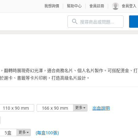
我想詢價
幫助中心
會員註冊
會員登入
，翻轉時展現奇幻光澤，適合商務名片、個人名片製作。可搭配燙金、打
於謝卡、書籤等卡片印刷，打造高級名片設計。
出血說明
110 x 90 mm
166 x 90 mm
更多
(每盒100張)
5盒
更多