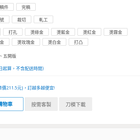
稿件
完稿
號
裁切
軋工
打孔
燙綠金
燙藍金
燙紅金
燙霧金
金
燙玫瑰金
燙白金
打凸
、五開版
日起算，不含配送時間）
單價
211.5
元)，訂越多越便宜!
購物車
按需客製
刀模下載