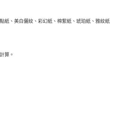
砂點紙、美白儷紋、彩幻紙、棉絮紙、琥珀紙、雅紋紙
併計算。