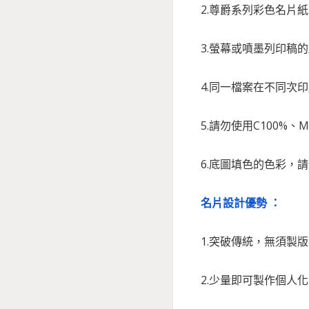
2.尊爵系列彩色名片
3.螢幕或噴墨列印稿
4.同一檔案在不同次
5.請勿使用C100%
6.底圖填色的色彩，
名片設計優勢 ：
1.突破傳統，無須製
2.少量即可製作個人