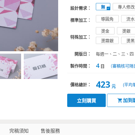
無
專人修改
設計需求：
導圓角
流水
標準加工：
燙金
燙銀
特殊加工：
燙霧銀
燙黑
開版日：
每週一、二、三、四
4
製作時間：
（審稿核可隔
日
423
價格總計：
(平均
元
加到
立刻購買
完稿須知
售後服務