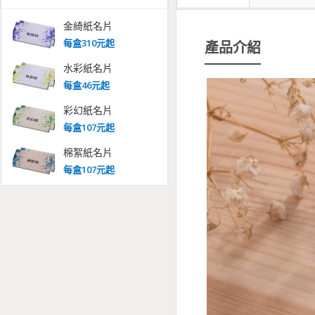
金綺紙名片
每
盒
310
元起
產品介紹
水彩紙名片
每
盒
46
元起
彩幻紙名片
每
盒
107
元起
棉絮紙名片
每
盒
107
元起