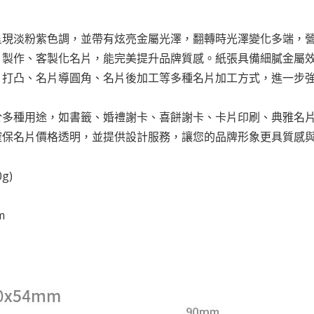
呈現淡粉紫色調，並帶有炫亮金屬光澤，翻轉時光澤變化多端，
片製作、客製化名片，能完美提升品牌質感。紙張具備細膩金屬
片打凸、名片導圓角、名片後加工等多種名片加工方式，進一步
於多種用途，如書籤、婚禮謝卡、喜餅謝卡、卡片印刷、典雅名
確保名片價格透明，並提供設計服務，讓您的品牌形象更具質感
g)
m