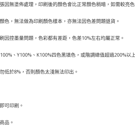
紙張因無塗佈處理，印刷後的顏色會比正常顏色稍暗，如需較亮
的顏色，無法做為印刷顏色樣本，亦無法因色差問題退貨。
印刷因控墨量問題，色彩都有差距，色差10%左右均屬正常。
、M100%、Y100%、K100%四色黑填色，或階調總值超過20
請勿低於8%，否則顏色太淺無法印出。
版即可印刷。
化商品。