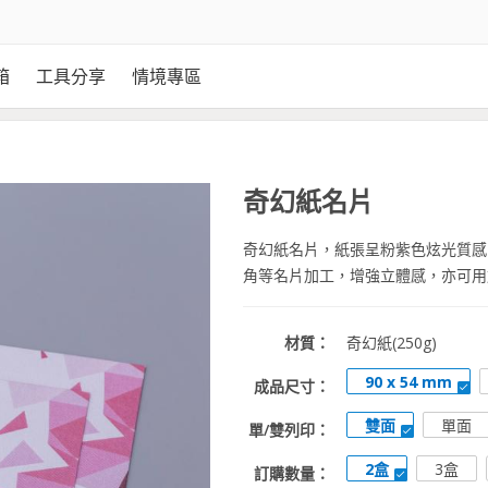
箱
工具分享
情境專區
奇幻紙名片
奇幻紙名片，紙張呈粉紫色炫光質感
角等名片加工，增強立體感，亦可用
材質：
奇幻紙(250g)
90 x 54 mm
成品尺寸：
雙面
單面
單/雙列印：
2盒
3盒
訂購數量：