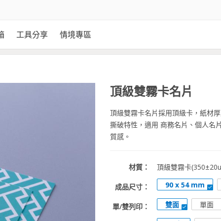
箱
工具分享
情境專區
頂級雙霧卡名片
頂級雙霧卡名片採用頂級卡，紙材厚
撕破特性，適用 商務名片、個人名
質感。
材質：
頂級雙霧卡(350±20u
90 x 54 mm
成品尺寸：
雙面
單面
單/雙列印：