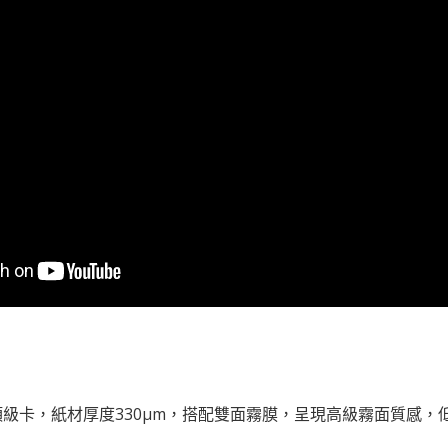
級卡，紙材厚度330µm，搭配雙面霧膜，呈現高級霧面質感，