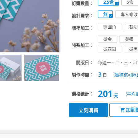
2.5盒
5盒
訂購數量：
無
專人修改
設計需求：
導圓角
裁切
標準加工：
燙金
燙銀
特殊加工：
燙霧銀
燙黑
開版日：
每週一、二、三、四
3
製作時間：
（審稿核可隔
日
201
價格總計：
(平均
元
加到
立刻購買