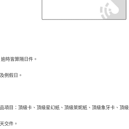
前，逾時皆算隔日件。
日及例假日。
產品項目：頂級卡、頂級星幻紙、頂級萊妮紙、頂級象牙卡、頂
三天交件。