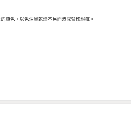
0%以上的填色，以免油墨乾燥不易而造成背印瑕疵。