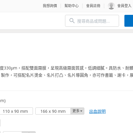
我想詢價
幫助中心
會員註冊
會員登入
度330µm，搭配雙面霧膜，呈現高級霧面質感，低調細膩。具防水、耐
片製作，可搭配名片燙金、名片打凸、名片導圓角，亦可作書籤、謝卡，
m)
出血說明
110 x 90 mm
166 x 90 mm
更多