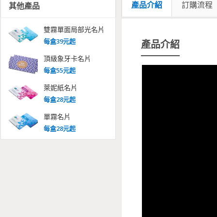
產品介紹
訂購流程
其他產品
雙霧單面局部光名片
每
盒
39
元起
產品介紹
頂級象牙卡名片
每
盒
55
元起
萊妮紙名片
每
盒
28
元起
單霧名片
每
盒
28
元起