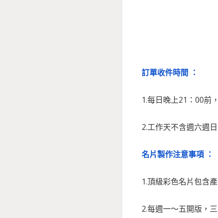
訂單收件時間 ：
1.每日晚上21：00
2.工作天不含週六週
名片製作注意事項 ：
1.頂級彩色名片包含
2.每週一～五開版，