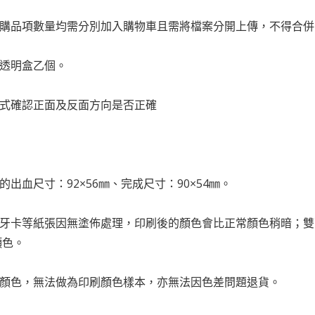
訂購品項數量均需分別加入購物車且需將檔案分開上傳，不得合
送透明盒乙個。
方式確認正面及反面方向是否正確
的出血尺寸：92×56㎜、完成尺寸：90×54㎜。
、象牙卡等紙張因無塗佈處理，印刷後的顏色會比正常顏色稍暗；
顏色。
的顏色，無法做為印刷顏色樣本，亦無法因色差問題退貨。