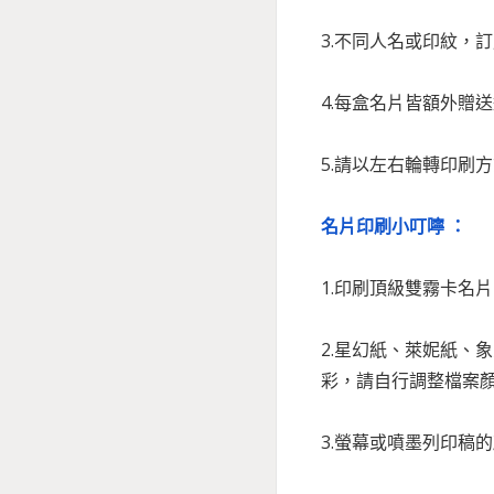
3.不同人名或印紋，
4.每盒名片皆額外贈
5.請以左右輪轉印刷
名片印刷小叮嚀 ：
1.印刷頂級雙霧卡名片
2.星幻紙、萊妮紙
彩，請自行調整檔案
3.螢幕或噴墨列印稿