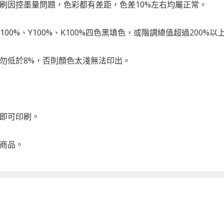
印刷因控墨量問題，色彩都有差距，色差10%左右均屬正常。
、M100%、Y100%、K100%四色黑填色，或階調總值超過20
請勿低於8%，否則顏色太淺無法印出。
版即可印刷。
化商品。