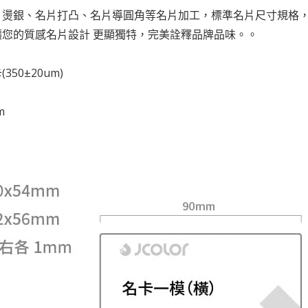
片燙銀、名片打凸、名片導圓角等名片加工，標準名片尺寸規格
讓您的質感名片設計 更顯獨特，完美詮釋品牌品味。。
50±20um)
m