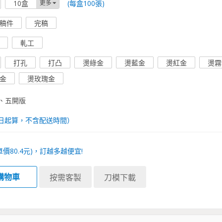
(每盒100張)
10盒
更多
稿件
完稿
軋工
打孔
打凸
燙綠金
燙藍金
燙紅金
燙霧
金
燙玫瑰金
、五開版
日起算，不含配送時間）
單價
80.4
元)，訂越多越便宜!
購物車
按需客製
刀模下載