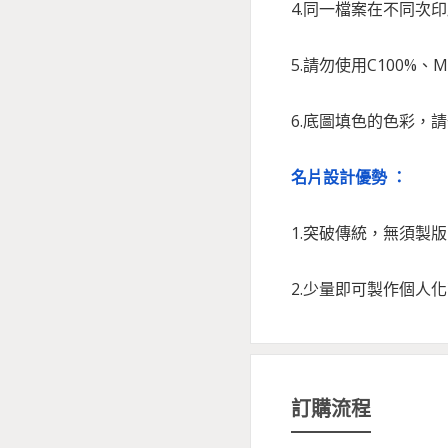
4.同一檔案在不同次
5.請勿使用C100%
6.底圖填色的色彩，
名片設計優勢 ：
1.突破傳統，無須製
2.少量即可製作個人
訂購流程