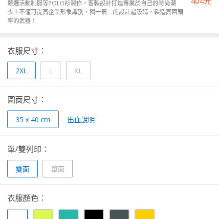
404
元
競選活動制服等POLO衫製作，客製設計打造專屬於自己的時尚潮
衣！不僅可提高企業形象識別，獨一無二的設計超吸睛，製造高回頭
率的武器！
衣服尺寸：
2XL
L
XL
圖面尺寸：
35 x 40 cm
出血說明
單/雙列印：
雙面
單面
衣服顏色：