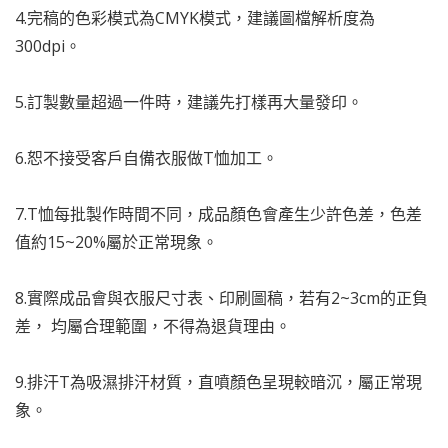
4.完稿的色彩模式為CMYK模式，建議圖檔解析度為
300dpi。
5.訂製數量超過一件時，建議先打樣再大量發印。
6.恕不接受客戶自備衣服做T恤加工。
7.T恤每批製作時間不同，成品顏色會產生少許色差，色差
值約15~20%屬於正常現象。
8.實際成品會與衣服尺寸表、印刷圖稿，若有2~3cm的正負
差， 均屬合理範圍，不得為退貨理由。
9.排汗T為吸濕排汗材質，直噴顏色呈現較暗沉，屬正常現
象。