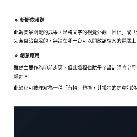
🔹 斬斷依賴鏈
此轉變最關鍵的成果，是將文字的視覺外觀「固化」或「
完全自給自足的，無論在哪一台可以開啟該檔案的電腦上
🔹 創意應用
雖然主要作為印前步驟，但此過程也賦予了設計師將字母
設計。
此過程可被理解為一種「有損」轉換，其犧牲的是資訊的