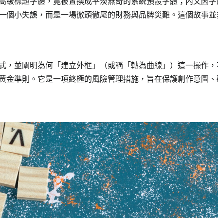
高級標題字體，竟被置換成平淡無奇的系統預設字體；內文因字
一個小失誤，而是一場徹頭徹尾的財務與品牌災難。這個故事並
式，並闡明為何「建立外框」（或稱「轉為曲線」）這一操作，
黃金準則。它是一項終極的風險管理措施，旨在保護創作意圖、