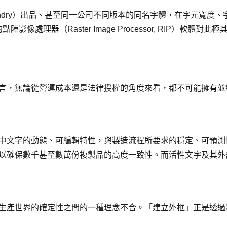
ndry）出品、甚至同一公司不同版本的同名字體，在字元寬度、
像處理器（Raster Image Processor, RIP）軟體對
言，無論從營運成本還是法律授權的角度來看，都不可能擁有並
中文字的動態、可編輯特性，與製造流程所要求的穩定、可預測
以確保數千甚至數萬份複製品的高度一致性。而活性文字及其外
生產世界的確定性之間的一種理念不合。「建立外框」正是透過