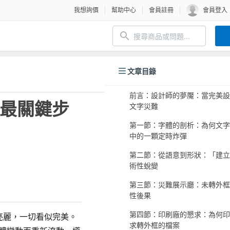
我想詢價
幫助中心
會員註冊
會員登入
文章目錄
前言：設計師的夢魘：當完美設
最關鍵步
文字災難
第一節：字體的剖析：為何文字
中的一顆定時炸彈
第二節：從語意到形狀：「建立
術性蛻變
第三節：災難展示廳：未轉外框
性後果
第四節：印刷廠的懇求：為何印
和亮麗，一切看似完美。
求轉外框的檔案