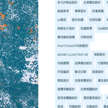
多元印刷品設計
企業識別設計
紙樣參考
傳單設計
好書推薦
AI應用
設計知識
印前知識
商務名片設計
知識教學
DM設
實用網站推薦
印刷技術
PHOTOSHOP印刷應用
ADOBE ILLUSTRATOR
海報設計
印刷趣聞
品牌識別設計
行銷與
字型編排
數位印刷
商業設計
標誌設計
包裝視覺設計
廣告設
展覽視覺設計
社群媒體設計
使用者體驗設計
資訊圖表設計
商用
完稿說明
互動設計
數