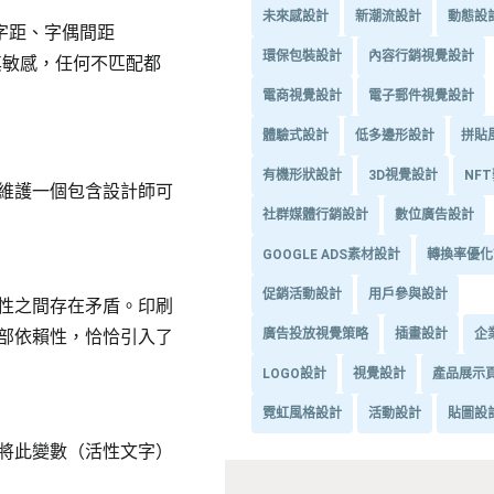
未來感設計
新潮流設計
動態設
字距、字偶間距
環保包裝設計
內容行銷視覺設計
此極其敏感，任何不匹配都
電商視覺設計
電子郵件視覺設計
體驗式設計
低多邊形設計
拼貼
有機形狀設計
3D視覺設計
NF
維護一個包含設計師可
社群媒體行銷設計
數位廣告設計
GOOGLE ADS素材設計
轉換率優化
促銷活動設計
用戶參與設計
性之間存在矛盾。印刷
廣告投放視覺策略
插畫設計
企
部依賴性，恰恰引入了
LOGO設計
視覺設計
產品展示
霓虹風格設計
活動設計
貼圖設
將此變數（活性文字）