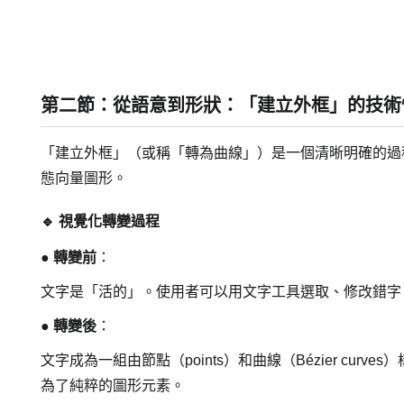
第二節：從語意到形狀：「建立外框」的技術
「建立外框」（或稱「轉為曲線」）是一個清晰明確的過
態向量圖形。
🔹 視覺化轉變過程
● 轉變前
：
文字是「活的」。使用者可以用文字工具選取、修改錯字
● 轉變後
：
文字成為一組由節點（points）和曲線（Bézier c
為了純粹的圖形元素。