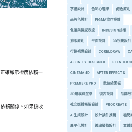
字體設計
色彩心理學
配色原則
品牌色設計
FIGMA協作設計
色溫與情感表達
INDESIGN排版
排版原則
平面設計
3D視覺設計
行銷視覺設計
CORELDRAW
C
AFFINITY DESIGNER
BLENDER 
字，其正確顯示極度依賴一
CINEMA 4D
AFTER EFFECTS
PREMIERE PRO
數位繪圖板
3D建模與渲染
復古設計
品牌故
社交媒體橫幅設計
PROCREATE
的依賴關係。如果接收
AI生成設計
設計插件推薦
極簡
扁平化設計
玻璃擬態設計
立體