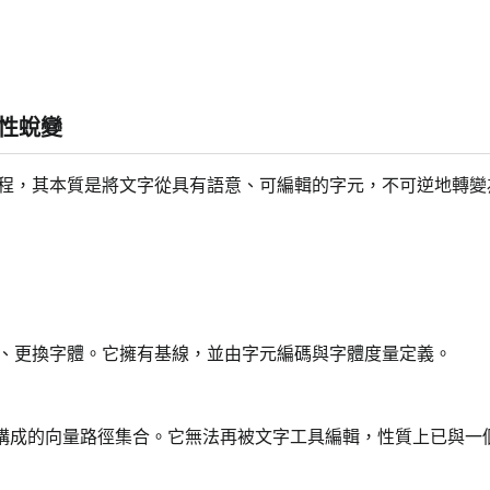
性蛻變
程，其本質是將文字從具有語意、可編輯的字元，不可逆地轉變
、更換字體。它擁有基線，並由字元編碼與字體度量定義。
urves）構成的向量路徑集合。它無法再被文字工具編輯，性質上已