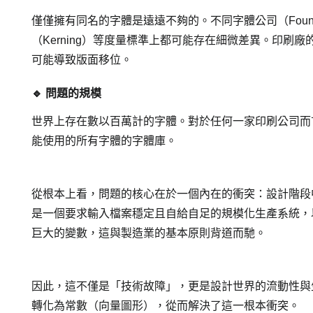
僅僅擁有同名的字體是遠遠不夠的。不同字體公司（Fou
（Kerning）等度量標準上都可能存在細微差異。印刷廠的點陣影
可能導致版面移位。
🔹 問題的規模
世界上存在數以百萬計的字體。對於任何一家印刷公司而
能使用的所有字體的字體庫。
從根本上看，問題的核心在於一個內在的衝突：設計階段
是一個要求輸入檔案穩定且自給自足的規模化生產系統，
巨大的變數，這與製造業的基本原則背道而馳。
因此，這不僅是「技術故障」，更是設計世界的流動性與
轉化為常數（向量圖形），從而解決了這一根本衝突。