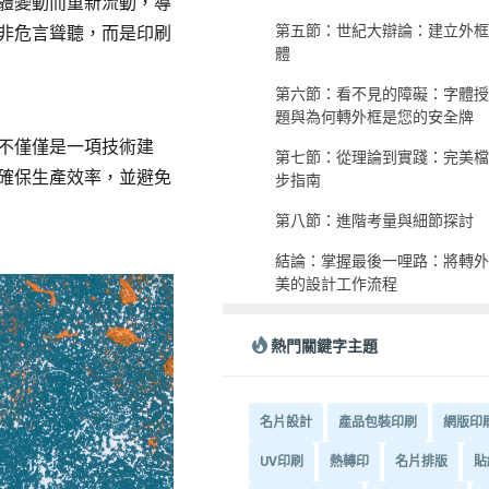
體變動而重新流動，導
第五節：世紀大辯論：建立外框 v
非危言聳聽，而是印刷
體
第六節：看不見的障礙：字體授
題與為何轉外框是您的安全牌
不僅僅是一項技術建
第七節：從理論到實踐：完美檔
確保生產效率，並避免
步指南
第八節：進階考量與細節探討
結論：掌握最後一哩路：將轉外
美的設計工作流程
熱門關鍵字主題
名片設計
產品包裝印刷
網版印
UV印刷
熱轉印
名片排版
貼