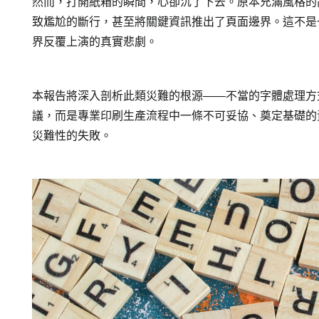
然而，打開紙箱的瞬間，心卻沉了下去。原本充滿風格的
致尷尬的斷行，甚至將關鍵資訊推出了頁面邊界。這不是
界反覆上演的真實悲劇。
本報告將深入剖析此類災難的根源——不當的字體處理方
議，而是專業印刷生產流程中一條不可妥協、奠定基礎的
災難性的失敗。