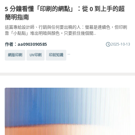
5 分鐘看懂「印刷的網點」：從 0 到上手的超
簡明指南
這篇專給設計師、行銷與任何要出稿的人：螢幕是連續色，但印刷
靠「小點點」堆出明暗與顏色。只要抓住幾個關...
作者：
aa0903090585
2025-10-13
...
網版印刷
UV印刷
印前知識