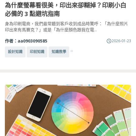
為什麼螢幕看很美，印出來卻糊掉？印刷小白
必備的 3 點避坑指南
身為印刷電商，我們最常聽到客戶收到成品時驚呼：「為什麼照片
印出來有馬賽克？」或是「為什麼顏色跟我在電...
作者：
aa0903090585
2026-01-23
...
設計知識
印前知識
知識教學