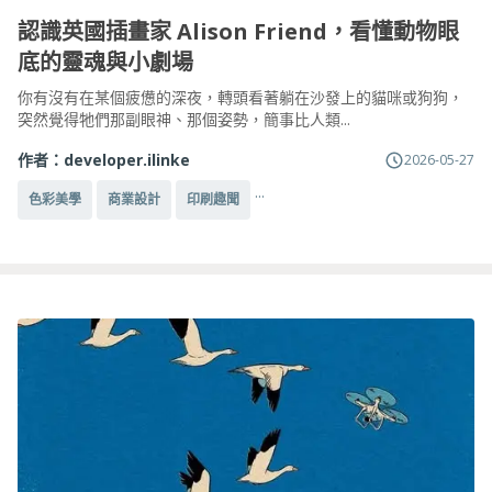
認識英國插畫家 Alison Friend，看懂動物眼
底的靈魂與小劇場
你有沒有在某個疲憊的深夜，轉頭看著躺在沙發上的貓咪或狗狗，
突然覺得牠們那副眼神、那個姿勢，簡事比人類...
作者：
developer.ilinke
2026-05-27
...
色彩美學
商業設計
印刷趣聞