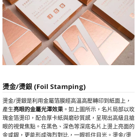
燙金/燙銀 (Foil Stamping)
燙金/燙銀是利用金屬箔膜經高溫高壓轉印到紙面上，
產生
亮眼的金屬光澤效果
。如上圖所示，名片局部以玫
瑰金箔燙印，配合厚卡紙與磨砂質感，呈現出高級且搶
眼的視覺焦點。在黑色、深色等深底名片上燙上亮面的
金或銀，更能形成強烈對比，一眼抓住目光。燙金/燙