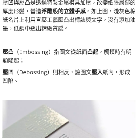
壓凹與壓凸是透過特製金屬模具加壓，改變紙張局部的
厚度形變，營造
浮雕般的立體手感
。如上圖，淺灰色棉
紙名片上利用盲壓工藝壓凸出標誌與文字，沒有添加油
墨，低調中透出精緻質感。
壓凸
（Embossing）指圖文從紙面
凸起
，觸摸時有明
顯隆起；
壓凹
（Debossing）則相反，讓圖文
壓入
紙內，形成
凹陷​。