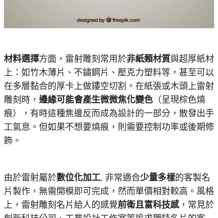
材料選擇
方面，雷射雕刻常用於
非紙類材質
與超厚紙材
上：如竹木薄片、不鏽鋼片、壓克力塑料等，甚至可以
在多層黏合的厚卡上做鏤空切割​。在紙張或木頭上雷射
雕刻時，
邊緣可能會產生微微焦化變色
（呈現棕色燒
痕），有時這種焦邊反而成為設計的一部分，散發出手
工氣息。但如果不想要燒痕，則需要控制功率或後期修
飾。
由於雷射屬於
數位化加工
, 非常適合
少量多樣
的客製名
片製作，無需開模即可完成，然而單價相對較高。風格
上，雷射雕刻名片給人的感覺
前衛且富科技感
，常見於