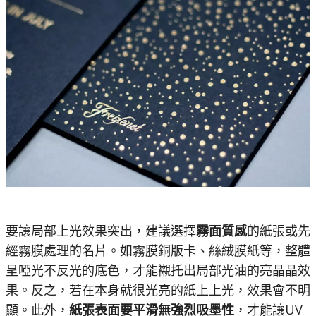
要讓局部上光效果突出，建議選擇
霧面質感
的紙張或先
經霧膜處理的名片。如霧膜銅版卡、絲絨膜紙等，整體
呈啞光不反光的底色，才能襯托出局部光油的亮晶晶效
果​。反之，若在本身就很光亮的紙上上光，效果會不明
顯。此外，
紙張表面要平滑無強烈吸墨性
，才能讓UV