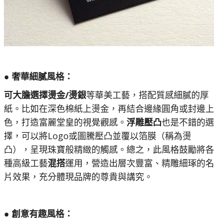
● 奢華細膩風格：
可大膽選擇燙金/燙銀
等華美工藝，搭配質感細膩的厚
紙。比如在深色棉紙上燙金，再結合邊緣圓角或封邊上
色，打造富麗堂皇的視覺觀感。
浮雕壓凸
也是不錯的選
擇，可以將Logo或圖騰壓凸並覆以箔膜（稱為燙
凸），呈現珠寶般精緻的觸感。總之，此風格鼓勵將各
種高級工藝
混搭
運用，營造出層次豐富、精雕細琢的名
片效果，充分體現品牌的尊貴與講究。
● 創意有趣風格：