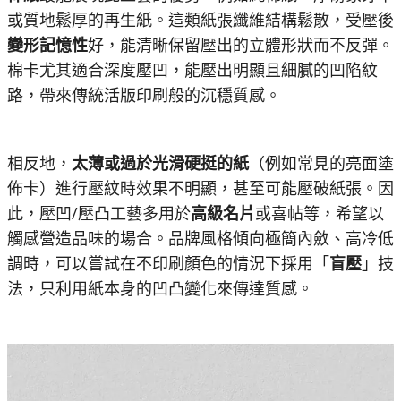
或質地鬆厚的再生紙。這類紙張纖維結構鬆散，受壓後
變形記憶性
好，能清晰保留壓出的立體形狀而不反彈。
棉卡尤其適合深度壓凹，能壓出明顯且細膩的凹陷紋
路，帶來傳統活版印刷般的沉穩質感。
相反地，
太薄或過於光滑硬挺的紙
（例如常見的亮面塗
佈卡）進行壓紋時效果不明顯，甚至可能壓破紙張。因
此，壓凹/壓凸工藝多用於
高級名片
或喜帖等，希望以
觸感營造品味的場合。品牌風格傾向極簡內斂、高冷低
調時，可以嘗試在不印刷顏色的情況下採用「
盲壓
」技
法，只利用紙本身的凹凸變化來傳達質感。