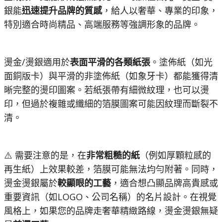
銀能
迅速提升品牌的質感
，給人以奢華、專業的印象，
特別適合時尚精品、高端服務等強調形象的品牌。
燙金/燙銀適用於
表面平滑的各類紙張
。塗佈紙（如光
面銅版卡）與平滑的非塗佈紙（如象牙卡）都能獲得清
晰完整的燙印圖案。若紙張帶有細微紋理，也可以燙
印，但過於複雜或纖細的箔膜圖案可能因紋理而斷裂不
清。
⚠️ 需要注意的是，在
非常粗糙的紙
（例如厚顆粒感的
再生紙）上效果較差，箔膜可能無法均勻附著。同時，
燙金燙銀屬於
較顯眼的工藝
，適合想凸顯品牌高貴感或
重要資訊（如LOGO、公司名稱）的名片設計。在視覺
風格上，如果您的品牌走奢華精緻路線，燙金燙銀無疑