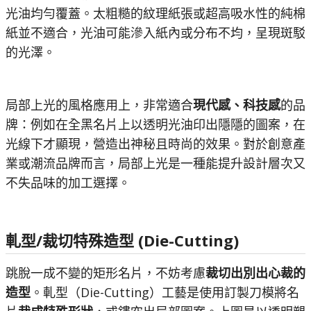
光油均勻覆蓋。太粗糙的紋理紙張或超高吸水性的純棉
紙並不適合，光油可能滲入紙內或分布不均，呈現斑駁
的光澤。
局部上光的風格應用上，非常適合
現代感、科技感
的品
牌：例如在全黑名片上以透明光油印出隱隱的圖案，在
光線下才顯現，營造出神秘且時尚的效果。對於創意產
業或潮流品牌而言，局部上光是一種能提升設計層次又
不失品味的加工選擇。
軋型/裁切特殊造型 (Die-Cutting)
跳脫一成不變的矩形名片，不妨考慮
裁切出別出心裁的
造型
。軋型（Die-Cutting）工藝是使用訂製刀模將名