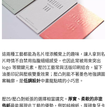
這兩種工藝都能為名片增添觸覺上的趣味，讓人拿到名
片時情不自禁用指腹細細感受，也因此常被用來突出
logo 等關鍵元素。壓凹工藝常與活版印刷結合，留下
油墨印記與壓痕雙重效果；壓凸則能不著墨色地強調圖
案輪廓，是
低調設計
中畫龍點睛的小巧思。
壓凹/壓凸對紙張的選擇相當講究。
厚實、柔軟的非塗
佈紙
最能展現此工藝的優勢，例如純棉紙、厚磅象牙卡