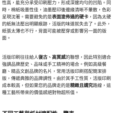
性高，能充分承受印刷壓力，形成深邃均勻的凹陷。同
時，棉紙吸墨性佳，油墨壓印後邊緣清晰不暈散，色彩
呈現沈著。需要避免的是
表面塗佈過的硬卡
，因為太硬
的紙無法壓出明顯痕跡，活版的味道就失去了。此外，
紙張太薄也不行，背面可能被壓穿或影響另一面的版
面。
活版印刷往往給人
復古、高質感
的聯想，因此特別適合
強調品牌歷史、品味或手工精神的場合。例如高級餐
廳、精品文創品牌的名片，常用活版印刷搭配簡潔排
版，傳遞典雅的品牌調性。由於其手工性質，活版印刷
成本較高，但如果您的品牌走的是
精緻且講究
路線，這
種工藝所帶來的價值感絕對物超所值。