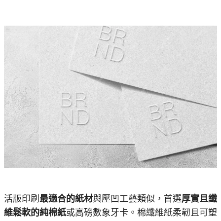
活版印刷
最適合的紙材
與壓凹工藝類似，首選
厚實且纖
維鬆軟的純棉紙
或高磅數象牙卡。棉纖維紙柔韌且可塑