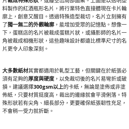
片
裁成特殊形狀
，或鏤空出局部圖案。上圖是以透明塑
料製作的紅酒瓶形名片，將行業特色直接體現在卡片輪
廓上，創意又醒目。透過特殊造型裁切，名片立刻擁有
了
獨一無二的外觀輪廓
，能增加受眾的記憶點。想像一
下，蛋糕店的名片被裁成蛋糕片狀，或攝影師的名片一
角被裁成相機形狀，這些趣味設計都遠比標準尺寸的名
片更令人印象深刻。
大多數紙材
其實都適用於軋型工藝，但關鍵在於紙張必
須有足夠的
厚度與硬度
，以免裁切後的名片易彎折或破
損。建議選擇
300gsm以上
的卡紙，無論是塗佈或非塗
佈紙，只要材質挺度高，裁出的邊緣就會平滑俐落。特
殊形狀若有尖角、細長部分，更要確保紙張韌性充足，
不會稍一受力就折斷。