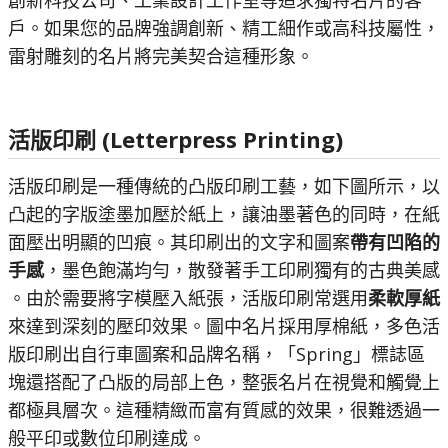
創新科技公司、工業設計工作室等追求獨特名片的客
戶。如果您的品牌強調創新、精工細作或高科技屬性，
雷射雕刻的名片將完美契合這種形象。
活版印刷 (Letterpress Printing)
活版印刷是一種傳統的凸版印刷工藝，如下圖所示，以
凸起的字版塗墨加壓於紙上，讓油墨著色的同時，在紙
面壓出明顯的凹痕。其印刷出的文字和圖案
帶有凹陷的
手感
，墨色飽滿均勻，散發著手工印刷獨有的古典美感​
。由於需要將字模壓入紙張，活版印刷常選用
柔軟厚紙
來達到深刻的壓印效果。圖中名片採用厚棉紙，多色活
版印刷出自行車圖案和品牌名稱，「Spring」標誌區
塊還搭配了凸版的局部上色，整張名片在視覺和觸覺上
都極具層次。這種精緻而富有質感的效果，很難透過一
般平印或數位印刷達成。