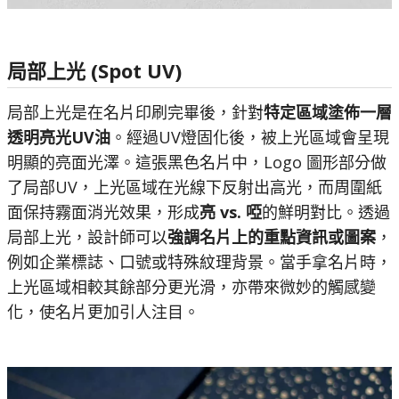
局部上光 (Spot UV)
局部上光是在名片印刷完畢後，針對
特定區域塗佈一層
透明亮光UV油
。經過UV燈固化後，被上光區域會呈現
明顯的亮面光澤。這張黑色名片中，Logo 圖形部分做
了局部UV，上光區域在光線下反射出高光，而周圍紙
面保持霧面消光效果，形成
亮 vs. 啞
的鮮明對比。透過
局部上光，設計師可以
強調名片上的重點資訊或圖案
，
例如企業標誌、口號或特殊紋理背景。當手拿名片時，
上光區域相較其餘部分更光滑，亦帶來微妙的觸感變
化，使名片更加引人注目。