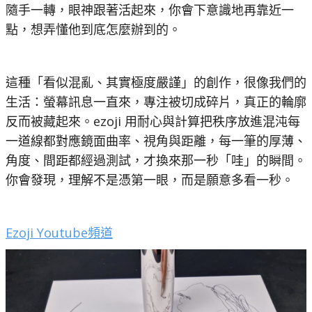
隨手一轉，眼神跟著活起來，你會下意識地再靠近一
點，想弄懂他到底怎麼辦到的。
這種「看似混亂、其實極度嚴謹」的創作，很像我們的
生活：螢幕訊息一直來，專注被切成碎片，真正的輪廓
反而被藏起來。ezoji 用耐心與計算把秩序放進混沌每
一道線都對應鏡面曲率、視角與距離，每一筆的厚薄、
角度、間距都經過測試，才換來那一秒「哇」的瞬間。
你會發現，理解不是憑第一眼，而是願意多看一秒。
Ezoji Youtube頻道