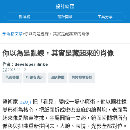
設計總匯
部落格
設計開箱
工具分享
部落格文章
你以為是亂線，其實是藏起來的肖像
你以為是亂線，其實是藏起來的肖像
作者：
developer.ilinke
2025-11-12
色彩美學
行銷與應用
印刷趣聞
包裝視覺設計
藝術家
ezoji
把「看見」變成一場小魔術。他以圓柱鏡
變形術為核心，把紙面拆成密密麻麻的線與塊，表面看
起來像是隨意塗抹，金屬圓筒一立起，鏡面瞬間把所有
偏移與扭曲重新拼回去，人臉、表情、光影全都對位。