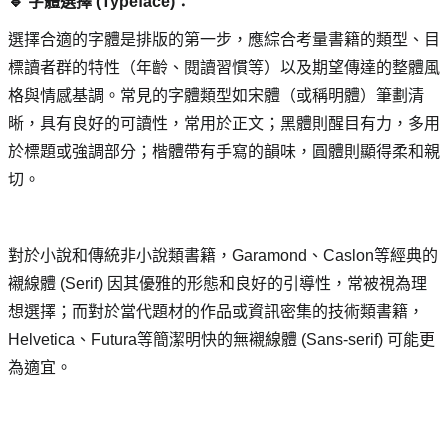
🔹 字體選擇 (Typeface)： 
選擇合適的字體是排版的第一步，應綜合考量書籍的類型、目
標讀者群的特性（年齡、閱讀習慣等）以及期望傳達的整體風
格與情感基調。常見的字體類型如宋體（或稱明體）筆劃清
晰，具有良好的可讀性，常用於正文；黑體則醒目有力，多用
於標題或強調部分；楷體帶有手寫的韻味，圓體則顯得柔和親
切。
對於小說和傳統非小說類書籍，Garamond、Caslon等經典的
襯線體 (Serif) 因其優雅的形態和良好的引導性，常被視為理
想選擇；而對於當代題材的作品或資訊密集的技術類書籍，
Helvetica、Futura等簡潔明快的無襯線體 (Sans-serif) 可能更
為適宜。