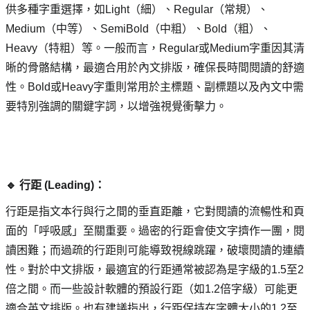
供多種字重選擇，如Light（細）、Regular（常規）、
Medium（中等）、SemiBold（中粗）、Bold（粗）、
Heavy（特粗）等。一般而言，Regular或Medium字重因其清
晰的骨骼結構，最適合用於內文排版，確保長時間閱讀的舒適
性。Bold或Heavy字重則常用於主標題、副標題以及內文中需
要特別強調的關鍵字詞，以增強視覺衝擊力。
🔹 行距 (Leading)： 
行距是指文本行與行之間的垂直距離，它對閱讀的流暢性和頁
面的「呼吸感」至關重要。過密的行距會使文字擠作一團，閱
讀困難；而過疏的行距則可能導致視線跳躍，破壞閱讀的連續
性。對於中文排版，最適宜的行距通常被認為是字級的1.5至2
倍之間。而一些設計軟體的預設行距（如1.2倍字級）可能更
適合英文排版。也有建議指出，行距保持在字體大小的1.2至