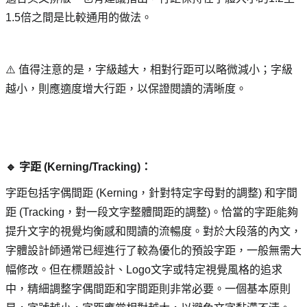
1.5倍之間是比較通用的做法。
⚠️ 值得注意的是，字級越大，相對行距可以略微減小；字級
越小，則應適度增大行距，以保證閱讀的清晰度。
🔹 字距 (Kerning/Tracking)： 
字距包括字偶間距 (Kerning，針對特定字母對的調整) 和字間
距 (Tracking，對一段文字整體間距的調整)。恰當的字距能夠
提升文字的視覺均衡感和閱讀的流暢度。對於大段落的內文，
字體設計師通常已經進行了較為優化的預設字距，一般無需大
幅修改。但在標題設計、Logo文字或特定視覺風格的追求
中，精細調整字偶間距和字間距則非常必要。一個基本原則