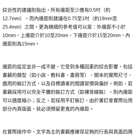
綜合性的建議則指出，所有邊距至少應有0.5吋（約
12.7mm），而內邊距則建議在0.75至1吋（約19mm至
25.4mm）之間。更為精細的參考值可以是：外邊距不小於
10mm，上邊距介於10至20mm，下邊距介於15至20mm，內
邊距則為15mm。
邊距的設定並非一成不變，它受到多種因素的綜合影響，包括
書籍的類型（如小說、教科書、畫冊等）、開本的實際尺寸、
選用的裝訂方式，以及目標讀者的閱讀習慣與偏好。例如，若
書籍採用可以完全平攤的裝訂方式（如裸背線裝），則內邊距
可以適度縮小；反之，若採用平釘裝訂，由於書釘會實際佔用
部分內頁版面，就必須預留更寬的內邊距。
在實際操作中，文字為主的書籍應確保足夠的行長與頁面四周