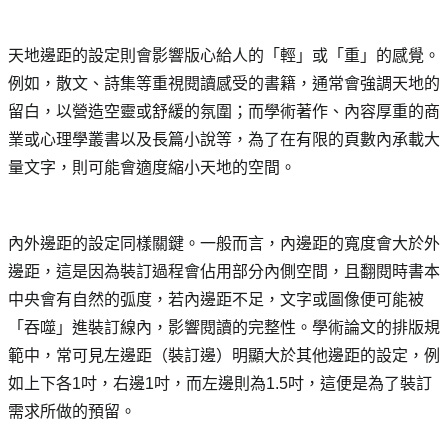
天地邊距的設定則會影響版心給人的「輕」或「重」的感覺。
例如，散文、詩集等重視閱讀感受的書籍，通常會強調天地的
留白，以營造空靈或舒緩的氛圍；而學術著作、內容厚重的商
業或心理學叢書以及長篇小說等，為了在有限的頁數內承載大
量文字，則可能會適度縮小天地的空間。
內外邊距的設定同樣關鍵。一般而言，內邊距的寬度會大於外
邊距，這是因為裝訂過程會佔用部分內側空間，且翻閱時書本
中央會有自然的弧度，若內邊距不足，文字或圖像便可能被
「吞噬」進裝訂線內，影響閱讀的完整性。學術論文的排版規
範中，常可見左邊距（裝訂邊）明顯大於其他邊距的設定，例
如上下各1吋，右邊1吋，而左邊則為1.5吋，這便是為了裝訂
需求所做的預留。