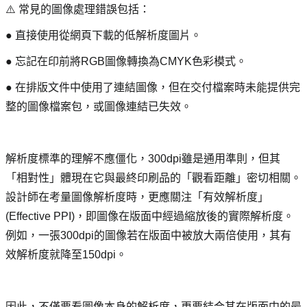
⚠️ 常見的圖像處理錯誤包括：
● 直接使用從網頁下載的低解析度圖片。
● 忘記在印前將RGB圖像轉換為CMYK色彩模式。
● 在排版文件中使用了連結圖像，但在交付檔案時未能提供完
整的圖像檔案包，或圖像連結已失效。
解析度標準的理解不應僵化，300dpi雖是通用準則，但其
「相對性」體現在它與最終印刷品的「觀看距離」密切相關。
設計師在考量圖像解析度時，更應關注「有效解析度」
(Effective PPI)，即圖像在版面中經過縮放後的實際解析度。
例如，一張300dpi的圖像若在版面中被放大兩倍使用，其有
效解析度就降至150dpi。
因此，不僅要看圖像本身的解析度，更要結合其在版面中的最