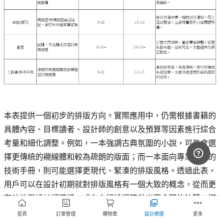
本表提供一個初步的排版方向。實際應用中，仍需根據書籍的
具體內容、目標讀者、設計師的創意以及預算等因素進行綜合
考量和細化調整。例如，一本強調古典氛圍的小說，可能會選
擇更傳統的襯線體和較為疏朗的版面；而一本面向專業人士的
技術手冊，則可能選擇更現代、緊湊的排版風格。透過此表，
用戶可以在設計初期就對排版風格有一個大致的概念，從而更
有效地與設計師溝通，或在自行排版時做出更合理的決策，避
免盲目嘗試，提高設計效率和最終成品的專業水準。
首頁
訂單管理
購物車
設計總匯
更多