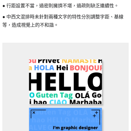
● 行距設置不當，過密則擁擠不堪，過疏則缺乏連續性。
● 中西文混排時未針對兩種文字的特性分別調整字距、基線
等，造成視覺上的不和諧。