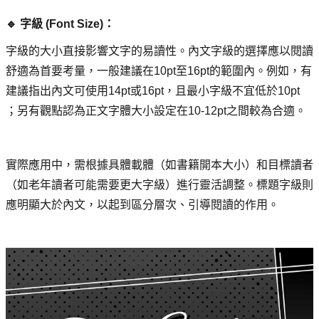
🔹 字級 (Font Size)： 
字級的大小直接影響文字的易讀性。內文字級的選擇應以閱讀
舒適為首要考量，一般建議在10pt至16pt的範圍內。例如，有
建議指出內文可使用14pt或16pt，且最小字級不宜低於10pt 
；另有觀點認為正文字體大小設定在10-12pt之間較為合適。
實際應用中，需根據具體載體（如書籍開本大小）和目標讀者
（如老年讀者可能需要更大字級）進行靈活調整。標題字級則
應明顯大於內文，以起到區分層次、引導閱讀的作用。