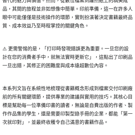
替代的魅力與價值。然而，從數位檔案到躍然紙上的精美成
品，其間的旅程並非如想像中簡單。印前準備，這一在許多人
眼中可能僅僅是技術操作的環節，實則扮演著決定書籍最終品
質、成本效益乃至時程掌控的關鍵角色。
⚠️ 更需警惕的是，「打印時發現錯誤更為重要。一旦您的設
計在您的消費者手中，就無法實時更新它」，這點出了印刷品
一旦出錯，其修正的困難度與成本遠超數位內容。
本系列文旨在系統性地梳理從書籍概念形成到檔案交付印刷廠
前的所有關鍵環節，提供專業的建議與實用的技巧。其核心目
標是幫助每一位準備印書的讀者，無論是自費出版的作者、製
作作品集的學生，還是需要印製型錄手冊的企業，都能「第一
次就印對」，並最終收穫令自己滿意的書籍作品。