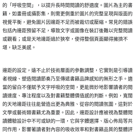
的「呼吸空間」，以提升長時間閱讀的舒適度。圖片為主的書
籍，如畫冊或攝影集，則需更側重於圖片的完整呈現與版面的
視覺平衡，避免圖片因邊距不足而被裁切或壓縮。常見的錯誤
包括內邊距預留不足，導致文字或圖像在裝訂後難以完整閱讀
或觀看；或是天地邊距過於狹窄，使得整個頁面顯得擁擠不
堪，缺乏美感。
邊距的設定，遠不止於技術層面的參數調整，它實則是引導讀
者視線、塑造閱讀節奏乃至傳遞書籍品牌感知的無形之手。適
當的留白不僅賦予文字呼吸的空間，更能微妙地影響讀者的閱
讀速度、專注程度以及對書籍整體價值感的判斷。例如，寬闊
的天地邊距往往能營造出更為典雅、從容的閱讀氛圍，這對於
文學或藝術類書籍尤為重要。因此，邊距設計應被視為整體閱
讀體驗設計中不可或缺的一環，它與字體選擇、版心佈局等共
同作用，影響著讀者對內容的吸收效率和對書籍品質的整體評