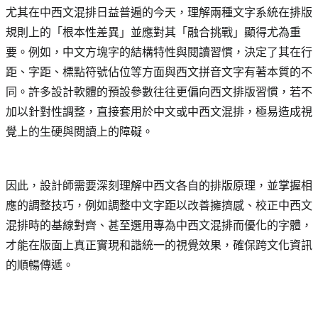
尤其在中西文混排日益普遍的今天，理解兩種文字系統在排版
規則上的「根本性差異」並應對其「融合挑戰」顯得尤為重
要。例如，中文方塊字的結構特性與閱讀習慣，決定了其在行
距、字距、標點符號佔位等方面與西文拼音文字有著本質的不
同。許多設計軟體的預設參數往往更偏向西文排版習慣，若不
加以針對性調整，直接套用於中文或中西文混排，極易造成視
覺上的生硬與閱讀上的障礙。
因此，設計師需要深刻理解中西文各自的排版原理，並掌握相
應的調整技巧，例如調整中文字距以改善擁擠感、校正中西文
混排時的基線對齊、甚至選用專為中西文混排而優化的字體，
才能在版面上真正實現和諧統一的視覺效果，確保跨文化資訊
的順暢傳遞。