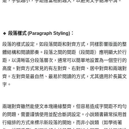
是，字號越小，字距應當相對越大，以避免文字黏滯不清。
🔹 段落樣式 (Paragraph Styling)： 
段落的樣式設定，如段落間距和對齊方式，同樣影響版面的整
體結構和閱讀節奏。段落之間的間距（段間距）應明顯大於行
距，以清晰區分段落層次，通常可以簡單地設置為一個空行的
高度。對齊方式常見的有左對齊、右對齊、居中對齊和兩端對
齊。左對齊是最自然、最易於閱讀的方式，尤其適用於長篇文
字。
兩端對齊雖然能使文本塊邊緣整齊，但容易造成字間距不均勻
的問題，需要謹慎使用並配合斷詞設定。小說類書籍常採用首
行縮排的方式來標示新段落的開始，而非小說類（如學術著