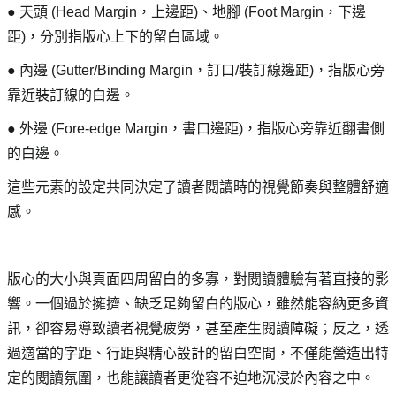
● 天頭 (Head Margin，上邊距)、地腳 (Foot Margin，下邊
距)，分別指版心上下的留白區域。
● 內邊 (Gutter/Binding Margin，訂口/裝訂線邊距)，指版心旁
靠近裝訂線的白邊。
● 外邊 (Fore-edge Margin，書口邊距)，指版心旁靠近翻書側
的白邊。
這些元素的設定共同決定了讀者閱讀時的視覺節奏與整體舒適
感。
版心的大小與頁面四周留白的多寡，對閱讀體驗有著直接的影
響。一個過於擁擠、缺乏足夠留白的版心，雖然能容納更多資
訊，卻容易導致讀者視覺疲勞，甚至產生閱讀障礙；反之，透
過適當的字距、行距與精心設計的留白空間，不僅能營造出特
定的閱讀氛圍，也能讓讀者更從容不迫地沉浸於內容之中。