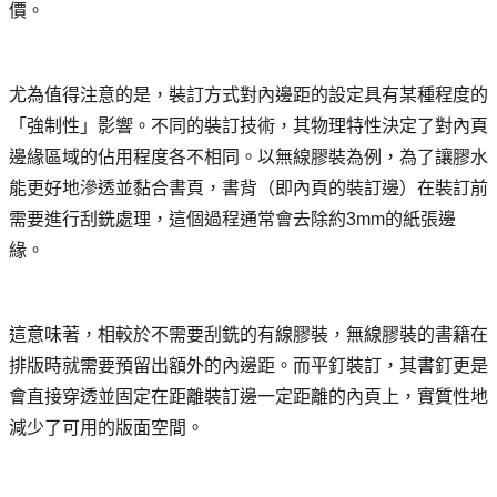
價。
尤為值得注意的是，裝訂方式對內邊距的設定具有某種程度的
「強制性」影響。不同的裝訂技術，其物理特性決定了對內頁
邊緣區域的佔用程度各不相同。以無線膠裝為例，為了讓膠水
能更好地滲透並黏合書頁，書背（即內頁的裝訂邊）在裝訂前
需要進行刮銑處理，這個過程通常會去除約3mm的紙張邊
緣。
這意味著，相較於不需要刮銑的有線膠裝，無線膠裝的書籍在
排版時就需要預留出額外的內邊距。而平釘裝訂，其書釘更是
會直接穿透並固定在距離裝訂邊一定距離的內頁上，實質性地
減少了可用的版面空間。