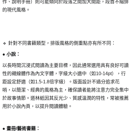
作、說明手冊）則可能傾向於段落之間加大間距，段首不縮排
的現代風格。
🔹 針對不同書籍類型，排版風格的側重點亦有所不同：
● 小說： 
以長時間沉浸式閱讀為主要目標，因此通常選用具有良好可讀
性的襯線體作為內文字體，字級大小適中（如10-14pt），行
距設定舒適（如1.5-1.8倍字級）。版面設計不過分追求花
哨，以簡潔、經典的風格為主，確保讀者能將注意力完全集中
於故事情節。道林紙因其反光少、質感溫潤的特性，常被推薦
用於小說內頁，以提升閱讀體驗。
● 畫冊/藝術書籍： 