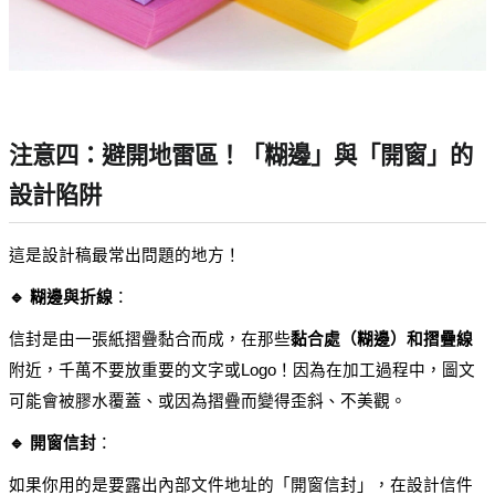
注意四：避開地雷區！「糊邊」與「開窗」的
設計陷阱
這是設計稿最常出問題的地方！
🔹 糊邊與折線
：
信封是由一張紙摺疊黏合而成，在那些
黏合處（糊邊）和摺疊線
附近，千萬不要放重要的文字或Logo！因為在加工過程中，圖文
可能會被膠水覆蓋、或因為摺疊而變得歪斜、不美觀。
🔹 開窗信封
：
如果你用的是要露出內部文件地址的「開窗信封」，在設計信件