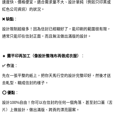
速度快、價格便宜，適合需求量不大、設計單純（例如只印黑或
紅色公司資訊）的狀況。
❌ 缺點
：
設計限制超級多！因為信封已經糊好了，能印刷的範圍很有限，
通常只能印在信封正面，而且無法做出滿版的設計。
🔹 攤平印再加工（像設計整塊布再做成衣服）
：
✅ 作法
：
先在一張平整的紙上，把你天馬行空的設計完整印好，然後才送
去軋型、糊成信封的樣子。
⭕ 優點
：
設計100%自由！你可以在信封的任何一個角落、甚至封口蓋（舌
片）上做設計，做出滿版、跨頁的漂亮圖案。