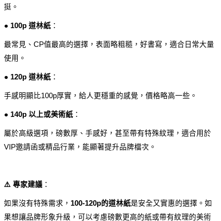
挺。
● 100p 道林紙
：
最常見、CP值最高的選擇，表面略粗糙，好書寫，適合日常大量
使用。
● 120p 道林紙
：
手感明顯比100p厚實，給人更穩重的感覺，價格略高一些。
● 140p 以上或美術紙
：
屬於高級選項，磅數厚、手感好，甚至帶有特殊紋理，適合用於
VIP邀請函或精品行業，能顯著提升品牌檔次。
⚠️ 專家建議
：
如果沒有特殊需求，
100-120p的道林紙
是安全又實惠的選擇。如
果想讓品牌形象升級，可以考慮磅數更高的紙或帶有紋理的美術