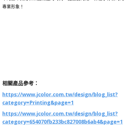
專業形象！
相關產品參考：
https://www.jcolor.com.tw/design/blog_list?
category=Printing&page=1
https://www.jcolor.com.tw/design/blog_list?
category=654070fb233bc827008b6ab4&page=1