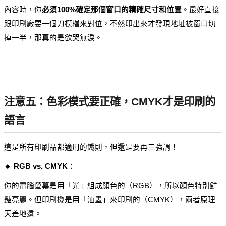
內容時，你
必須100%確定那個窗口的精確尺寸和位置
。最好直接
跟印刷廠要一個刀模檔來對位，不然印出來才發現地址被窗口切
掉一半，那真的是欲哭無淚。
注意五：色彩模式要正確，CMYK才是印刷的
語言
這是所有印刷品都適用的鐵則，但還是要再三強調！
🔹 RGB vs. CMYK
：
你的電腦螢幕是用「光」組成顏色的（RGB），所以顏色特別鮮
豔亮麗。但印刷機是用「油墨」來印刷的（CMYK），兩者原理
天差地遠。