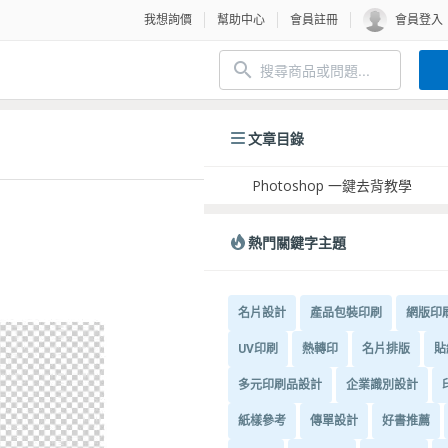
我想詢價
幫助中心
會員註冊
會員登入
文章目錄
Photoshop 一鍵去背教學
熱門關鍵字主題
名片設計
產品包裝印刷
網版印
UV印刷
熱轉印
名片排版
貼
多元印刷品設計
企業識別設計
紙樣參考
傳單設計
好書推薦