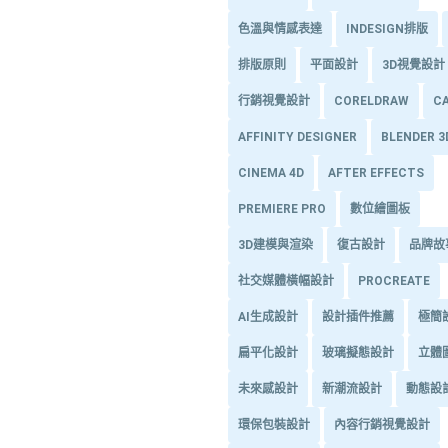
色溫與情感表達
INDESIGN排版
排版原則
平面設計
3D視覺設計
行銷視覺設計
CORELDRAW
C
AFFINITY DESIGNER
BLENDER 
CINEMA 4D
AFTER EFFECTS
PREMIERE PRO
數位繪圖板
3D建模與渲染
復古設計
品牌故
社交媒體橫幅設計
PROCREATE
AI生成設計
設計插件推薦
極簡
扁平化設計
玻璃擬態設計
立體
未來感設計
新潮流設計
動態設
環保包裝設計
內容行銷視覺設計