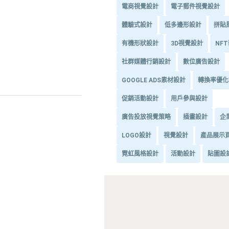
電商視覺設計
電子郵件視覺設計
體驗式設計
低多邊形設計
拼貼
有機形狀設計
3D視覺設計
NF
社群媒體行銷設計
數位廣告設計
GOOGLE ADS素材設計
轉換率優化
促銷活動設計
用戶參與設計
廣告投放視覺策略
插畫設計
企
LOGO設計
視覺設計
產品展示
霓虹風格設計
活動設計
貼圖設