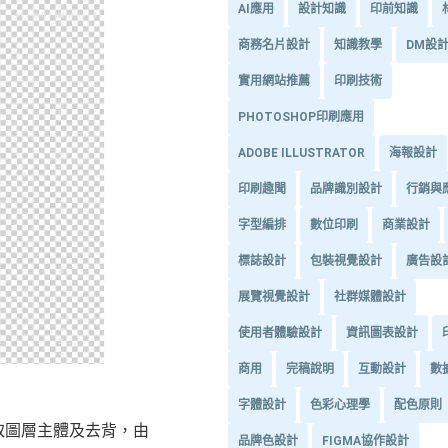
AI應用
設計知識
印前知識
商務名片設計
知識教學
DM設
實用網站推薦
印刷技術
PHOTOSHOP印刷應用
ADOBE ILLUSTRATOR
海報設計
印刷趣聞
品牌識別設計
行銷與
字型編排
數位印刷
商業設計
標誌設計
包裝視覺設計
廣告設
展覽視覺設計
社群媒體設計
使用者體驗設計
資訊圖表設計
商用
完稿說明
互動設計
數
字體設計
色彩心理學
配色原則
取圖層主體及去背，由
品牌色設計
FIGMA協作設計